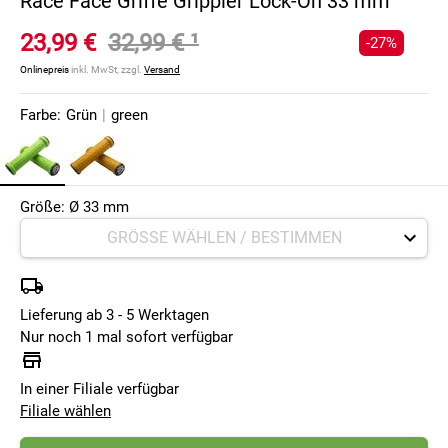
Race Face Griffe Grippler Lock-On 33 mm
23,99 €
32,99 €
¹
-27%
Onlinepreis
inkl. MwSt, zzgl.
Versand
Farbe:
Grün
|
green
Größe: Ø 33 mm
Lieferung ab 3 - 5 Werktagen
Nur noch 1 mal sofort verfügbar
In einer Filiale verfügbar
Filiale wählen