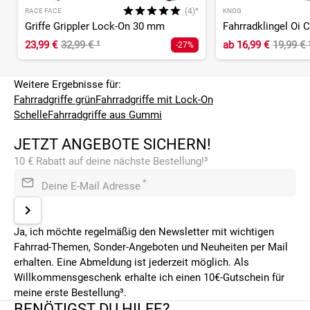
(4)*
RACE FACE
KNOG
Griffe Grippler Lock-On 30 mm
Fahrradklingel Oi 
23,99 €
32,99 €
¹
ab
16,99 €
19,99 €
-27%
Weitere Ergebnisse für:
Fahrradgriffe grün
Fahrradgriffe mit Lock-On
Schelle
Fahrradgriffe aus Gummi
JETZT ANGEBOTE SICHERN!
10 € Rabatt auf deine nächste Bestellung!³
*
Deine E-Mail Adresse
Ja, ich möchte regelmäßig den Newsletter mit wichtigen
Fahrrad-Themen, Sonder-Angeboten und Neuheiten per Mail
erhalten. Eine Abmeldung ist jederzeit möglich. Als
Willkommensgeschenk erhalte ich einen 10€-Gutschein für
meine erste Bestellung³.
BENÖTIGST DU HILFE?