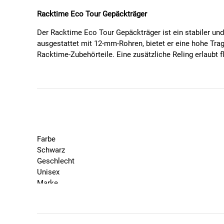
Racktime Eco Tour Gepäckträger
Der Racktime Eco Tour Gepäckträger ist ein stabiler und
ausgestattet mit 12-mm-Rohren, bietet er eine hohe Trag
Racktime-Zubehörteile. Eine zusätzliche Reling erlaubt f
Stellstangen ist der Träger individuell anpassbar.
Er ist für Reifenbreiten bis 50 mm und Schutzblechbre
beträgt 25 kg. Der Gepäckträger ist nicht für die Montag
Produkteigenschaften:
Material: Aluminium
Farbe
Farbe: Schwarz
Schwarz
Gewicht: 920 g (Herstellerangabe)
Geschlecht
Rohrdurchmesser: 12 mm
Unisex
Maximale Zuladung: 25 kg
Marke
Maximale Reifenbreite: 50 mm
Racktime
Maximale Schutzblechbreite: 60 mm
Saison
Lochabstand Rücklicht: 50 mm
2026
Kompatibel mit Snapit-System