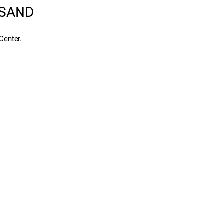
en kann. Einen Fehler gefunden?
Hier melden.
RSAND
en kann. Einen Fehler gefunden?
Hier melden.
Center
.