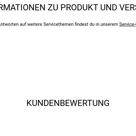
angegebenen- und den verbauten Komponenten bei Fahrrädern komm
RMATIONEN ZU PRODUKT UND VE
angegebenen- und den verbauten Komponenten bei Fahrrädern komm
ntworten auf weitere Servicethemen findest du in unserem
Service-
KUNDENBEWERTUNG