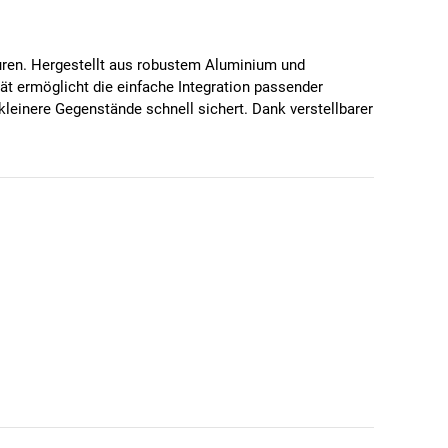
Touren. Hergestellt aus robustem Aluminium und
tät ermöglicht die einfache Integration passender
kleinere Gegenstände schnell sichert. Dank verstellbarer
d von 50 mm montiert werden. Die maximale Zuladung