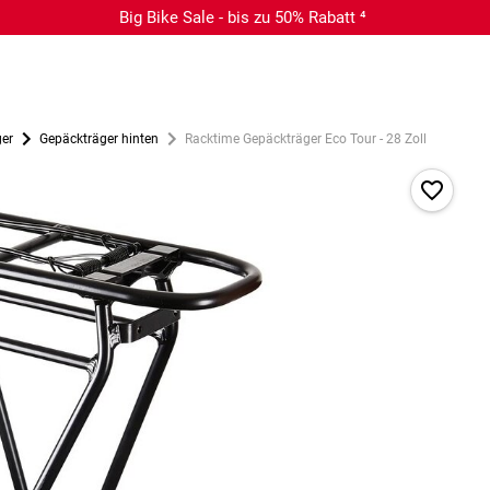
Big Bike Sale - bis zu 50% Rabatt ⁴
ger
Gepäckträger hinten
Racktime Gepäckträger Eco Tour - 28 Zoll