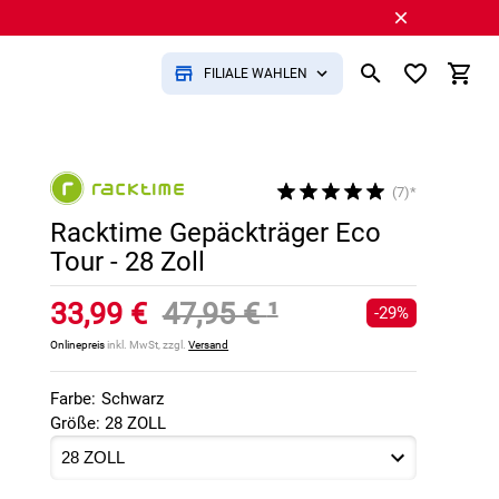
FILIALE WÄHLEN
(7)*
Racktime Gepäckträger Eco
Tour - 28 Zoll
33,99 €
47,95 €
¹
-29%
Onlinepreis
inkl. MwSt, zzgl.
Versand
Farbe:
Schwarz
Größe: 28 ZOLL