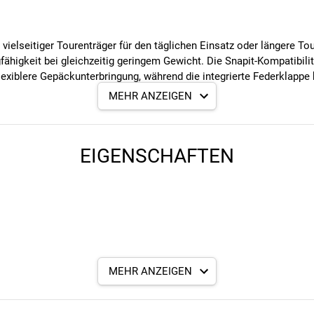
 vielseitiger Tourenträger für den täglichen Einsatz oder längere 
fähigkeit bei gleichzeitig geringem Gewicht. Die Snapit-Kompatibili
lexiblere Gepäckunterbringung, während die integrierte Federklappe 
MEHR ANZEIGEN
iten bis 60 mm geeignet. Ein Rücklicht kann mit einem Lochabstan
e von Kindersitzen freigegeben.
EIGENSCHAFTEN
MEHR ANZEIGEN