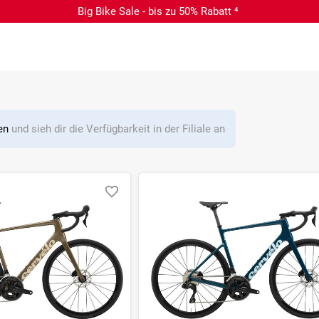
Big Bike Sale - bis zu 50% Rabatt ⁴
len
und sieh dir die Verfügbarkeit in der Filiale an