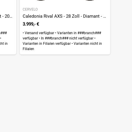
CERVELO
Caledonia 105 Di2 - 28 Zoll - Diamant - 2026
Caledonia Rival AXS - 28 Zoll - Diamant - 2026
3.999,- €
h###
•
Versand verfügbar
•
Varianten in ###branch###
r
•
verfügbar
•
In ###branch### nicht verfügbar
•
ht in
Varianten in Filialen verfügbar
•
Varianten nicht in
Filialen