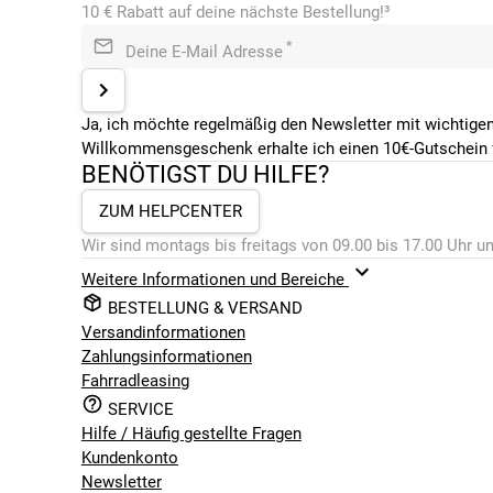
10 € Rabatt auf deine nächste Bestellung!³
*
Deine E-Mail Adresse
Ja, ich möchte regelmäßig den Newsletter mit wichtigen
Willkommensgeschenk erhalte ich einen 10€-Gutschein f
BENÖTIGST DU HILFE?
ZUM HELPCENTER
Wir sind montags bis freitags von 09.00 bis 17.00 Uhr un
Weitere Informationen und Bereiche
BESTELLUNG & VERSAND
Versandinformationen
Zahlungsinformationen
Fahrradleasing
SERVICE
Hilfe / Häufig gestellte Fragen
Kundenkonto
Newsletter