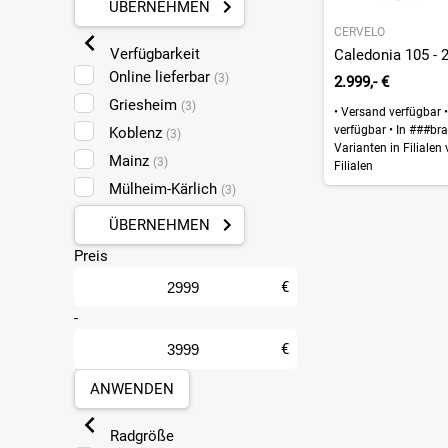
ÜBERNEHMEN
CERVELO
Verfügbarkeit
Caledonia 105 - 2
Online lieferbar
(3)
2.999,- €
Griesheim
(3)
•
Versand verfügbar
•
verfügbar
•
In ###bra
Koblenz
(3)
Varianten in Filialen
Mainz
(3)
Filialen
Mülheim-Kärlich
(3)
ÜBERNEHMEN
Preis
€
-
€
ANWENDEN
Radgröße