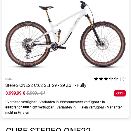
(1)*
CUBE
Stereo ONE22 C:62 SLT 29 - 29 Zoll - Fully
3.999,99 €
5.999,- €
²
-33%
•
Versand verfügbar
•
Varianten in ###branch### verfügbar
•
In
###branch### nicht verfügbar
•
Varianten in Filialen verfügbar
•
Varianten
nicht in Filialen