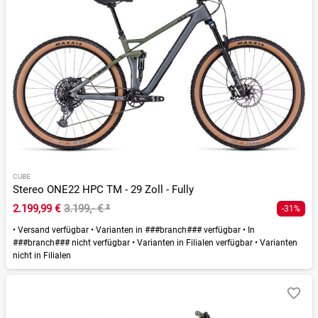
CUBE
Stereo ONE22 HPC TM - 29 Zoll - Fully
2.199,99 €
3.199,- €
²
-31%
•
Versand verfügbar
•
Varianten in ###branch### verfügbar
•
In
###branch### nicht verfügbar
•
Varianten in Filialen verfügbar
•
Varianten
nicht in Filialen