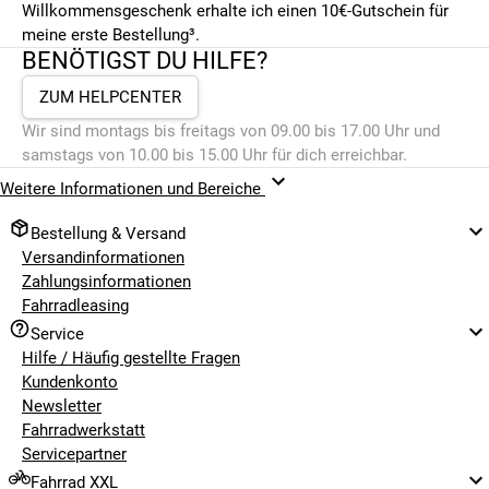
Federweg: 120 mm vorne und hinten
Willkommensgeschenk erhalte ich einen 10€-Gutschein für
Kein Motor, kein Akku
meine erste Bestellung³.
BENÖTIGST DU HILFE?
Modell
Rahmen
Federgabel
Schaltgruppe
Gewicht
ZUM HELPCENTER
Stereo
HPA
SR Suntour
Shimano
ca. 13,8
ONE22
Wir sind montags bis freitags von 09.00 bis 17.00 Uhr und
Aluminium
XCR32 Air
Deore 1x11
kg
Rookie
samstags von 10.00 bis 15.00 Uhr für dich erreichbar.
Stereo
RockShox
Weitere Informationen und Bereiche
HPA
Shimano
ca. 13,2
ONE22
Recon Gold
Aluminium
Deore 1x12
kg
Race
RL
Bestellung & Versand
Stereo
HPA
RockShox
Shimano SLX
ca. 12,8
Versandinformationen
ONE22 SLX
Aluminium
Pike Select
1x12
kg
Zahlungsinformationen
Fahrradleasing
Stereo
RockShox
C:62
Shimano XT
ca. 11,5
ONE22 C:62
Pike
Service
Carbon
1x12
kg
SLX
Ultimate
Hilfe / Häufig gestellte Fragen
Kundenkonto
Stereo
SRAM XX
C:62
Fox 34 Float
ca. 10,9
Newsletter
ONE22 C:62
Eagle AXS
Carbon
Factory
kg
Fahrradwerkstatt
SLT
1x12
Servicepartner
Das Rookie-Modell bietet den günstigsten Einstieg mit SR
Fahrrad XXL