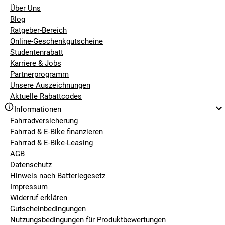
Suntour-Gabel und 11-Gang-Shimano. Race und SLX steigern
Über Uns
Federgabel-Qualität und Schaltgruppe konsequent innerhalb
Blog
der Aluminium-Linie. Mit dem C:62 SLX beginnt die Carbon-
Ratgeber-Bereich
Liga: Das Gewicht fällt auf 11,5 kg, und das C:62 SLT bringt
Online-Geschenkgutscheine
das Fully auf unter 11 kg mit elektronischer SRAM XX Eagle
Studentenrabatt
AXS-Schaltung und Fox Factory-Fahrwerk.
Karriere & Jobs
Partnerprogramm
DER CUBE STEREO ONE22 RAHMEN
Unsere Auszeichnungen
Aktuelle Rabattcodes
Der HPA-Aluminium-Rahmen (High Performance Aluminium)
des Stereo ONE22 ist für seinen Federweg robust ausgelegt
Informationen
und gibt dem Einsteiger-Fahrer einen soliden Ausgangspunkt.
Fahrradversicherung
Der Wechsel zum C:62-Carbon-Rahmen in den höheren
Fahrrad & E-Bike finanzieren
Modellen reduziert nicht nur das Gewicht deutlich, sondern
Fahrrad & E-Bike-Leasing
verbessert auch das Fahrgefühl durch bessere
AGB
Vibrationsdämpfung und eine direktere Kraftübertragung. Bei
Datenschutz
120 mm Federweg liegt der Fokus auf Kletterfreude und
Hinweis nach Batteriegesetz
Pedalier-Effizienz, was den Stereo ONE22 zum idealen
Impressum
Begleiter für XC-Runden und technische, aber nicht zu
Widerruf erklären
extreme Trails macht.
Gutscheinbedingungen
Nutzungsbedingungen für Produktbewertungen