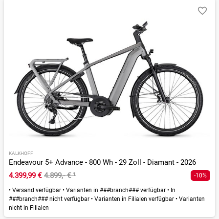
KALKHOFF
Endeavour 5+ Advance - 800 Wh - 29 Zoll - Diamant - 2026
4.399,99 €
4.899,- €
¹
-10%
•
Versand verfügbar
•
Varianten in ###branch### verfügbar
•
In
###branch### nicht verfügbar
•
Varianten in Filialen verfügbar
•
Varianten
nicht in Filialen