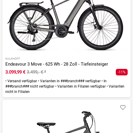
KALKHOFF
Endeavour 3 Move - 625 Wh - 28 Zoll - Tiefeinsteiger
3.099,99 €
3.499,- €
²
-11%
•
Versand verfügbar
•
Varianten in ###branch### verfügbar
•
In
###branch### nicht verfügbar
•
Varianten in Filialen verfügbar
•
Varianten
nicht in Filialen