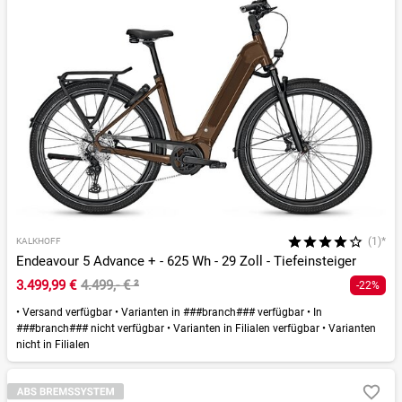
(1)*
KALKHOFF
Endeavour 5 Advance + - 625 Wh - 29 Zoll - Tiefeinsteiger
3.499,99 €
4.499,- €
²
-22%
•
Versand verfügbar
•
Varianten in ###branch### verfügbar
•
In
###branch### nicht verfügbar
•
Varianten in Filialen verfügbar
•
Varianten
nicht in Filialen