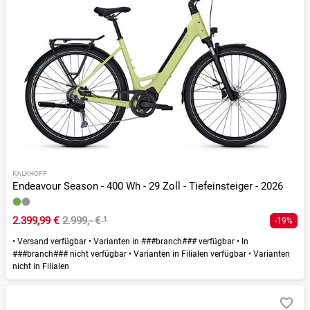
KALKHOFF
Endeavour Season - 400 Wh - 29 Zoll - Tiefeinsteiger - 2026
2.399,99 €
2.999,- €
¹
-19%
•
Versand verfügbar
•
Varianten in ###branch### verfügbar
•
In
###branch### nicht verfügbar
•
Varianten in Filialen verfügbar
•
Varianten
nicht in Filialen