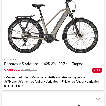
KALKHOFF
Endeavour 5 Advance + - 625 Wh - 29 Zoll - Trapez
2.999,99 €
4.499,- €
²
-33%
•
Versand verfügbar
•
Varianten in ###branch### verfügbar
•
In
###branch### nicht verfügbar
•
Varianten in Filialen verfügbar
•
Varianten
nicht in Filialen