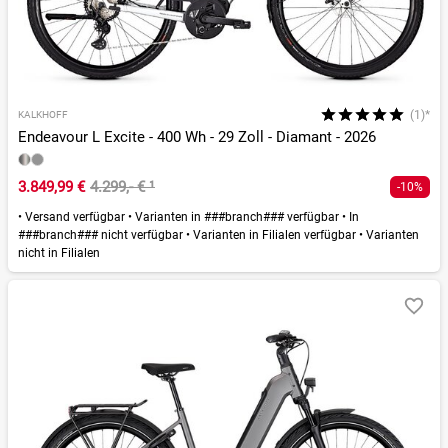
(1)*
KALKHOFF
Endeavour L Excite - 400 Wh - 29 Zoll - Diamant - 2026
3.849,99 €
4.299,- €
¹
-10%
•
Versand verfügbar
•
Varianten in ###branch### verfügbar
•
In
###branch### nicht verfügbar
•
Varianten in Filialen verfügbar
•
Varianten
nicht in Filialen