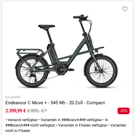
KALKHOFF
Endeavour C Move + - 545 Wh - 20 Zoll - Compact
2.399,99 €
3.599,- €
²
-33%
•
Versand verfügbar
•
Varianten in ###branch### verfügbar
•
In
###branch### nicht verfügbar
•
Varianten in Filialen verfügbar
•
Varianten
nicht in Filialen