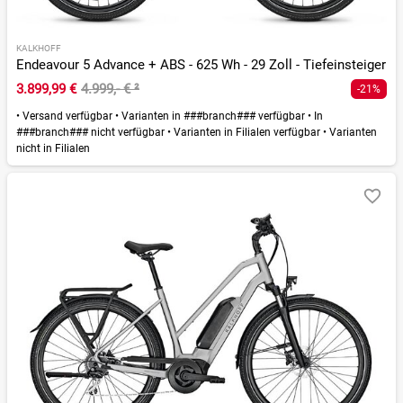
KALKHOFF
Endeavour 5 Advance + ABS - 625 Wh - 29 Zoll - Tiefeinsteiger
3.899,99 €
4.999,- €
²
-21%
•
Versand verfügbar
•
Varianten in ###branch### verfügbar
•
In
###branch### nicht verfügbar
•
Varianten in Filialen verfügbar
•
Varianten
nicht in Filialen