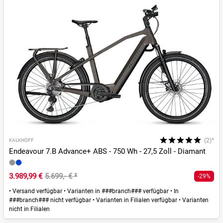
(2)*
KALKHOFF
Endeavour 7.B Advance+ ABS - 750 Wh - 27,5 Zoll - Diamant
3.989,99 €
5.699,- €
²
-29%
•
Versand verfügbar
•
Varianten in ###branch### verfügbar
•
In
###branch### nicht verfügbar
•
Varianten in Filialen verfügbar
•
Varianten
nicht in Filialen