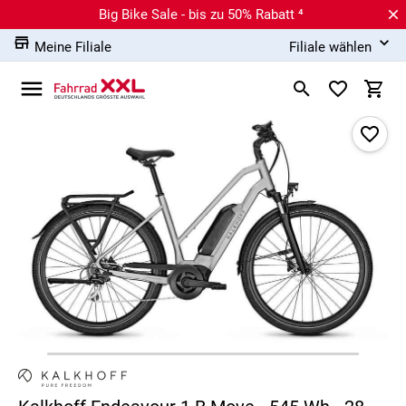
Big Bike Sale - bis zu 50% Rabatt ⁴
Meine Filiale
Filiale wählen