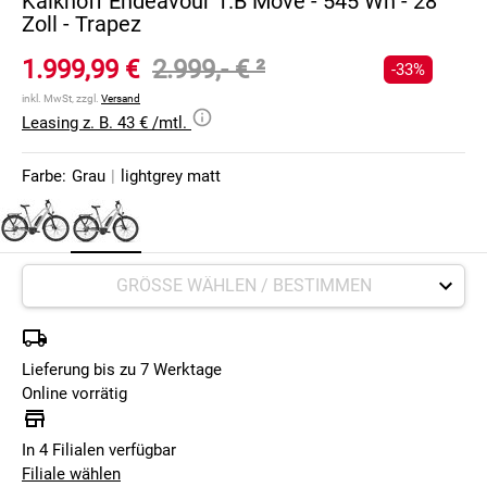
Kalkhoff Endeavour 1.B Move - 545 Wh - 28
Zoll - Trapez
1.999,99 €
2.999,- €
²
-33%
inkl. MwSt, zzgl.
Versand
Leasing z. B. 43 € /mtl.
Farbe:
Grau
|
lightgrey matt
Lieferung bis zu 7 Werktage
Online vorrätig
In 4 Filialen verfügbar
Filiale wählen