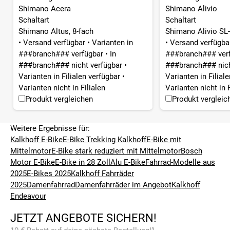
Shimano Acera
Shimano Alivio
Schaltart
Schaltart
Shimano Altus, 8-fach
Shimano Alivio SL
•
Versand verfügbar
•
Varianten in
•
Versand verfügb
###branch### verfügbar
•
In
###branch### ver
###branch### nicht verfügbar
•
###branch### nich
Varianten in Filialen verfügbar
•
Varianten in Filial
Varianten nicht in Filialen
Varianten nicht in F
Produkt vergleichen
Produkt vergleic
Weitere Ergebnisse für:
Kalkhoff E-Bike
E-Bike Trekking Kalkhoff
E-Bike mit
Mittelmotor
E-Bike stark reduziert mit Mittelmotor
Bosch
Motor E-Bike
E-Bike in 28 Zoll
Alu E-Bike
Fahrrad-Modelle aus
2025
E-Bikes 2025
Kalkhoff Fahrräder
2025
Damenfahrrad
Damenfahrräder im Angebot
Kalkhoff
Endeavour
JETZT ANGEBOTE SICHERN!