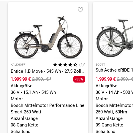
(2)*
KALKHOFF
SCOTT
Entice 1.B Move - 545 Wh - 27,5 Zoll - Tiefeinsteiger
1.999,99 €
2.999,- €
²
1.999,99 €
2.999,- 
-33%
Akkugröße
Akkugröße
36 V - 15,1 Ah - 545 Wh
36 V - 14 Ah - 500
Motor
Motor
Bosch Mittelmotor Performance Line
Bosch Mittelmotor 
Smart 250 Watt
250 Watt, 50Nm
Anzahl Gänge
Anzahl Gänge
08-Gang Kette
09-Gang Kette
Schaltung
Schaltung