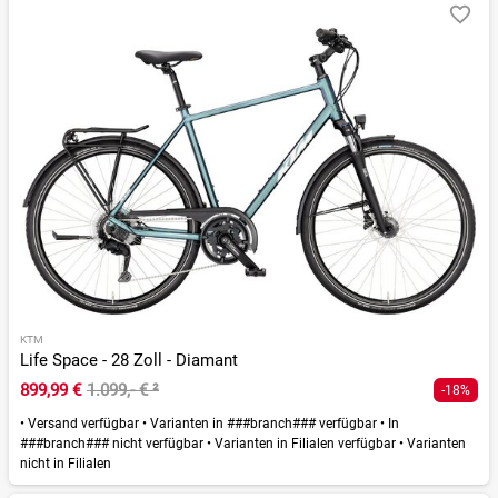
KTM
Life Space - 28 Zoll - Diamant
899,99 €
1.099,- €
²
-18%
•
Versand verfügbar
•
Varianten in ###branch### verfügbar
•
In
###branch### nicht verfügbar
•
Varianten in Filialen verfügbar
•
Varianten
nicht in Filialen