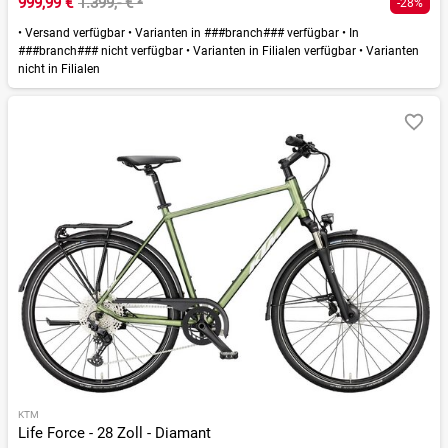
999,99 €
1.399,- €
²
-28%
•
Versand verfügbar
•
Varianten in ###branch### verfügbar
•
In
###branch### nicht verfügbar
•
Varianten in Filialen verfügbar
•
Varianten
nicht in Filialen
KTM
Life Force - 28 Zoll - Diamant