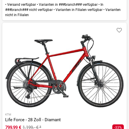
•
Versand verfügbar
•
Varianten in ###branch### verfügbar
•
In
###branch### nicht verfügbar
•
Varianten in Filialen verfügbar
•
Varianten
nicht in Filialen
KTM
Life Force - 28 Zoll - Diamant
799,99 €
1.199,- €
²
-33%