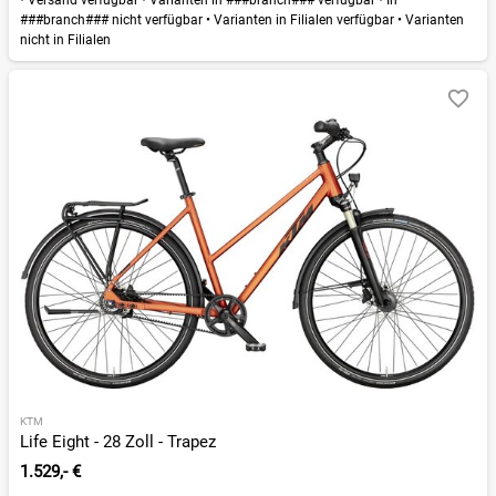
###branch### nicht verfügbar
•
Varianten in Filialen verfügbar
•
Varianten
nicht in Filialen
KTM
Life Eight - 28 Zoll - Trapez
1.529,- €