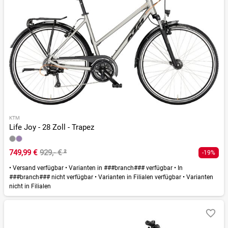
KTM
Life Joy - 28 Zoll - Trapez
749,99 €
929,- €
²
-19%
•
Versand verfügbar
•
Varianten in ###branch### verfügbar
•
In
###branch### nicht verfügbar
•
Varianten in Filialen verfügbar
•
Varianten
nicht in Filialen