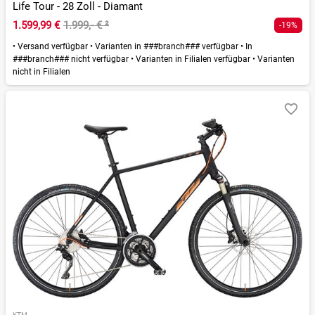
Life Tour - 28 Zoll - Diamant
1.599,99 €
1.999,- €
²
-19%
•
Versand verfügbar
•
Varianten in ###branch### verfügbar
•
In
###branch### nicht verfügbar
•
Varianten in Filialen verfügbar
•
Varianten
nicht in Filialen
KTM