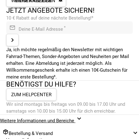
WENIGER ANZEIGEN
MEHR ANZEIGEN
JETZT ANGEBOTE SICHERN!
10 € Rabatt auf deine nächste Bestellung!³
*
Deine E-Mail Adresse
Ja, ich möchte regelmäßig den Newsletter mit wichtigen
Fahrrad-Themen, Sonder-Angeboten und Neuheiten per Mail
erhalten. Eine Abmeldung ist jederzeit möglich. Als
Willkommensgeschenk erhalte ich einen 10€-Gutschein für
meine erste Bestellung³.
BENÖTIGST DU HILFE?
LEICHTE UND STABILE RAHMEN
ZUM HELPCENTER
Der leichte und stabile Rahmen aus Aluminium hat je nach
Modell eine sportliche bis sportlich-gemütliche Geometrie
Wir sind montags bis freitags von 09.00 bis 17.00 Uhr und
und setzt auf Vortrieb und Komfort. Die makellose
samstags von 10.00 bis 15.00 Uhr für dich erreichbar.
Verarbeitung und die moderne Optik sind schön anzusehen
Weitere Informationen und Bereiche
und schön auszufahren. Je nach Modell verfügt das Rad über
Schutzbleche, Gepäckträger und Lichtanlage; Sattelstützen
Bestellung & Versand
und Federgabel machen das Alltagsrad je nach Bedarf zu