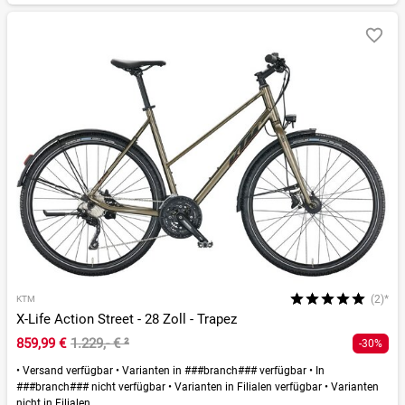
(2)*
KTM
X-Life Action Street - 28 Zoll - Trapez
859,99 €
1.229,- €
²
-30%
•
Versand verfügbar
•
Varianten in ###branch### verfügbar
•
In
###branch### nicht verfügbar
•
Varianten in Filialen verfügbar
•
Varianten
nicht in Filialen