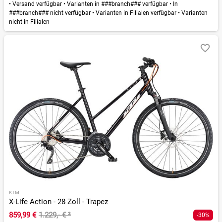
•
Versand verfügbar
•
Varianten in ###branch### verfügbar
•
In
###branch### nicht verfügbar
•
Varianten in Filialen verfügbar
•
Varianten
nicht in Filialen
KTM
X-Life Action - 28 Zoll - Trapez
859,99 €
1.229,- €
²
-30%