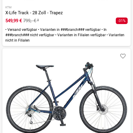
KTM
X-Life Track - 28 Zoll - Trapez
549,99 €
799,- €
²
-31%
•
Versand verfügbar
•
Varianten in ###branch### verfügbar
•
In
###branch### nicht verfügbar
•
Varianten in Filialen verfügbar
•
Varianten
nicht in Filialen