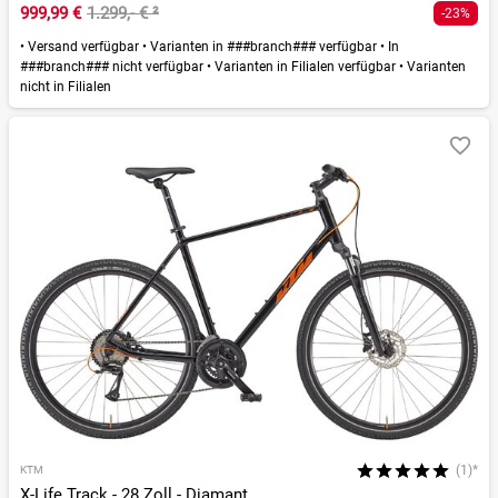
999,99 €
1.299,- €
²
-23%
•
Versand verfügbar
•
Varianten in ###branch### verfügbar
•
In
###branch### nicht verfügbar
•
Varianten in Filialen verfügbar
•
Varianten
nicht in Filialen
(1)*
KTM
X-Life Track - 28 Zoll - Diamant