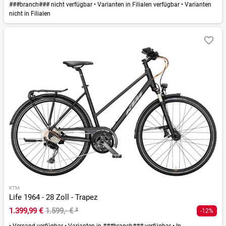
###branch### nicht verfügbar
•
Varianten in Filialen verfügbar
•
Varianten
nicht in Filialen
KTM
Life 1964 - 28 Zoll - Trapez
1.399,99 €
1.599,- €
²
-12%
•
Versand verfügbar
•
Varianten in ###branch### verfügbar
•
In