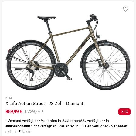
KTM
X-Life Action Street - 28 Zoll - Diamant
859,99 €
1.229,- €
²
-30%
•
Versand verfügbar
•
Varianten in ###branch### verfügbar
•
In
###branch### nicht verfügbar
•
Varianten in Filialen verfügbar
•
Varianten
nicht in Filialen