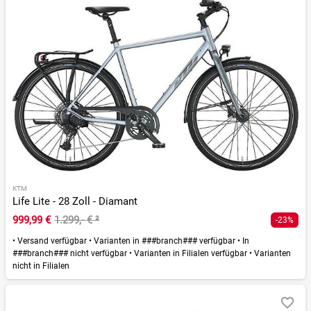
KTM
Life Lite - 28 Zoll - Diamant
999,99 €
1.299,- €
²
-23%
•
Versand verfügbar
•
Varianten in ###branch### verfügbar
•
In
###branch### nicht verfügbar
•
Varianten in Filialen verfügbar
•
Varianten
nicht in Filialen