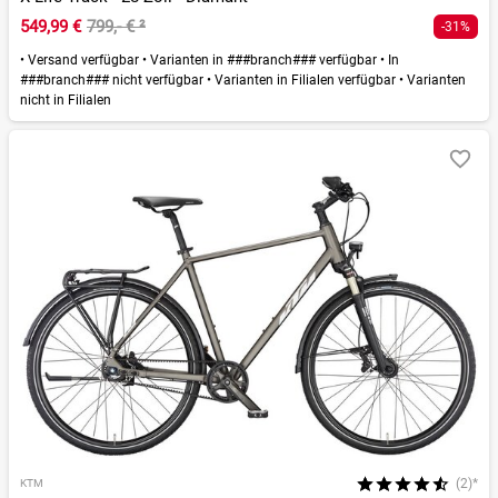
549,99 €
799,- €
²
-31%
•
Versand verfügbar
•
Varianten in ###branch### verfügbar
•
In
###branch### nicht verfügbar
•
Varianten in Filialen verfügbar
•
Varianten
nicht in Filialen
(2)*
KTM