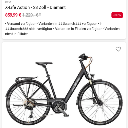
KTM
X-Life Action - 28 Zoll - Diamant
859,99 €
1.229,- €
²
-30%
•
Versand verfügbar
•
Varianten in ###branch### verfügbar
•
In
###branch### nicht verfügbar
•
Varianten in Filialen verfügbar
•
Varianten
nicht in Filialen