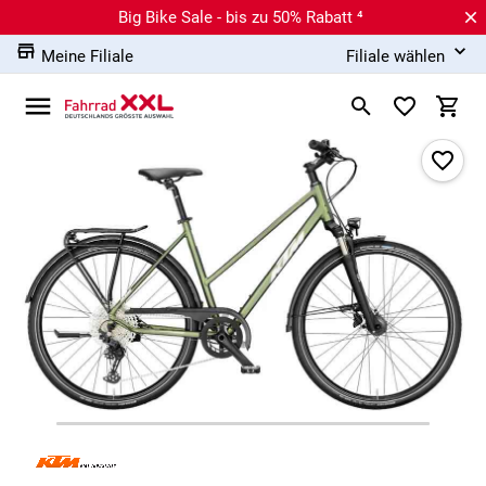
Big Bike Sale - bis zu 50% Rabatt ⁴
Meine Filiale
Filiale wählen