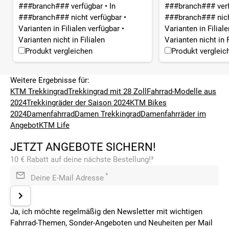
###branch### verfügbar
•
In
###branch### ver
###branch### nicht verfügbar
•
###branch### nich
Varianten in Filialen verfügbar
•
Varianten in Filial
Varianten nicht in Filialen
Varianten nicht in F
Produkt vergleichen
Produkt vergleic
Weitere Ergebnisse für:
KTM Trekkingrad
Trekkingrad mit 28 Zoll
Fahrrad-Modelle aus
2024
Trekkingräder der Saison 2024
KTM Bikes
2024
Damenfahrrad
Damen Trekkingrad
Damenfahrräder im
Angebot
KTM Life
JETZT ANGEBOTE SICHERN!
10 € Rabatt auf deine nächste Bestellung!³
*
Deine E-Mail Adresse
Ja, ich möchte regelmäßig den Newsletter mit wichtigen
Fahrrad-Themen, Sonder-Angeboten und Neuheiten per Mail