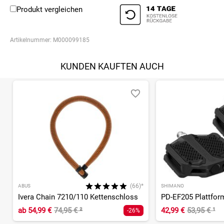
Produkt vergleichen
Artikelnummer:
M000099185
KUNDEN KAUFTEN AUCH
(66)*
ABUS
SHIMANO
Ivera Chain 7210/110 Kettenschloss
PD-EF205 Plattfor
ab
54,99 €
74,95 €
²
42,99 €
53,95 €
¹
-26%