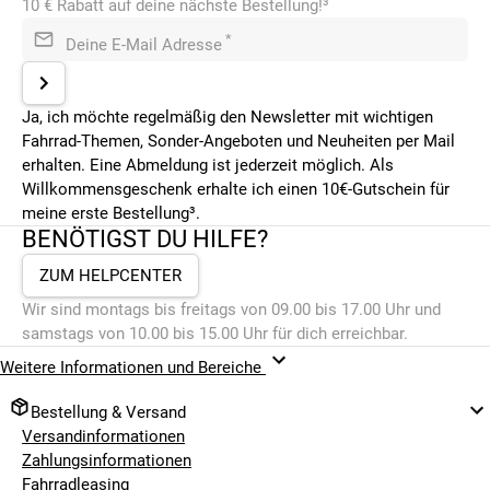
10 € Rabatt auf deine nächste Bestellung!³
WELCHE BESONDERHEITEN STECKEN
*
Deine E-Mail Adresse
IM KTM MACINA STYLE?
Das
KTM Macina Style
wurde speziell dafür entwickelt,
schnell - aber vor allem komfortabel voranzukommen. Die
Ja, ich möchte regelmäßig den Newsletter mit wichtigen
aufrechte Sitzposition macht es sehr bequem, sodass du
Fahrrad-Themen, Sonder-Angeboten und Neuheiten per Mail
ohne Probleme lange darauf sitzen kannst. Auch der Rest
erhalten. Eine Abmeldung ist jederzeit möglich. Als
des E-Bikes ist auf Komfort ausgelegt. Der tiefe Einstieg
Willkommensgeschenk erhalte ich einen 10€-Gutschein für
ermöglicht dir ein müheloses Aufsteigen und Losfahren. Im
meine erste Bestellung³.
hektischen Straßenverkehr sorgt er außerdem dafür, dass du
BENÖTIGST DU HILFE?
sicher unterwegs bist. Das schicke und sehr elegante Design
ZUM HELPCENTER
umfasst nicht nur den Rahmen, sondern alle Teile an den
KTM Macina Style Fahrrädern. Dazu gehören auch der sehr
Wir sind montags bis freitags von 09.00 bis 17.00 Uhr und
schön
integrierte Motor
und der unauffällige Akku. Die
samstags von 10.00 bis 15.00 Uhr für dich erreichbar.
breiten und schnörkellos verlaufenden Rohre sorgen zudem
Weitere Informationen und Bereiche
für eine moderne Optik. Durch den höhenverstellbaren
Vorbau und die federnde Sattelstütze gewinnt das
KTM
Bestellung & Versand
Macina Style
noch weiter an Komfort-Punkten.
Versandinformationen
Zahlungsinformationen
Die Highlights der KTM Macina Style E-Bikes:
Fahrradleasing