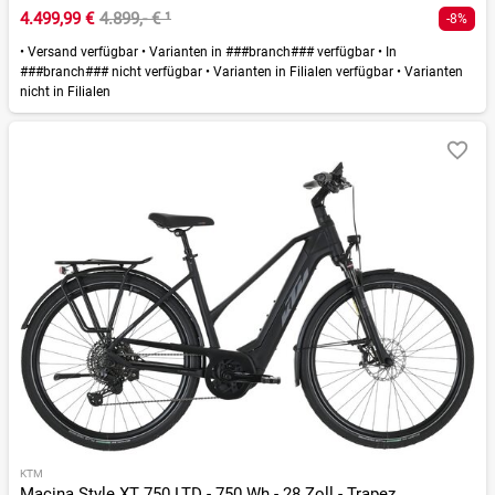
4.499,99 €
4.899,- €
¹
-8%
•
Versand verfügbar
•
Varianten in ###branch### verfügbar
•
In
###branch### nicht verfügbar
•
Varianten in Filialen verfügbar
•
Varianten
nicht in Filialen
KTM
Macina Style XT 750 LTD - 750 Wh - 28 Zoll - Trapez