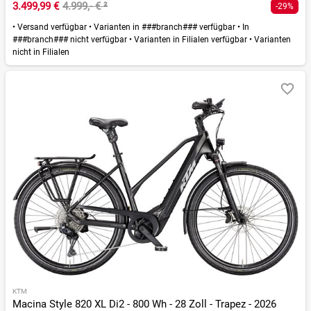
3.499,99 €
4.999,- €
²
-29%
•
Versand verfügbar
•
Varianten in ###branch### verfügbar
•
In
###branch### nicht verfügbar
•
Varianten in Filialen verfügbar
•
Varianten
nicht in Filialen
KTM
Macina Style 820 XL Di2 - 800 Wh - 28 Zoll - Trapez - 2026