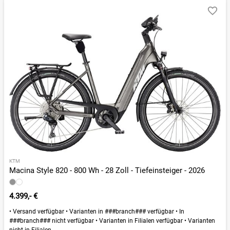
KTM
Macina Style 820 - 800 Wh - 28 Zoll - Tiefeinsteiger - 2026
4.399,- €
•
Versand verfügbar
•
Varianten in ###branch### verfügbar
•
In
###branch### nicht verfügbar
•
Varianten in Filialen verfügbar
•
Varianten
nicht in Filialen