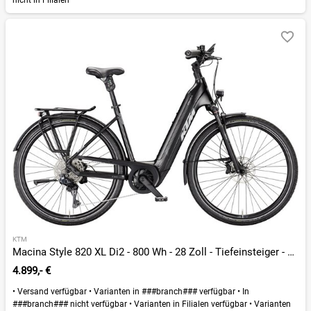
KTM
Macina Style 820 XL Di2 - 800 Wh - 28 Zoll - Tiefeinsteiger - 2026
4.899,- €
•
Versand verfügbar
•
Varianten in ###branch### verfügbar
•
In
###branch### nicht verfügbar
•
Varianten in Filialen verfügbar
•
Varianten