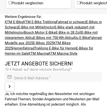
Produkt vergleichen
Produkt vergleic
Weitere Ergebnisse für:
KTM E-Bike
KTM E-Bike Trekking
Fahrrad in schwarz
E-Bikes in
Schwarz
E-Bike mit Mittelmotor
E-Bike stark reduziert mit
Mittelmotor
Bosch Motor E-Bike
E-Bike in 28 Zoll
E-Bike mit
integriertem Akku
E-Bikes mit 750-Wh-Akku
Alu E-Bike
Fahrrad-
Modelle aus 2025
E-Bikes 2025
KTM Bikes
2025
Herrenfahrrad
Trekking E-Bike für Herren
E-Bikes für
Herren im Sale
KTM Macina
KTM Macina Style
JETZT ANGEBOTE SICHERN!
10 € Rabatt auf deine nächste Bestellung!³
*
Deine E-Mail Adresse
Ja, ich möchte regelmäßig den Newsletter mit wichtigen
Fahrrad-Themen, Sonder-Angeboten und Neuheiten per Mail
erhalten. Eine Abmeldung ist jederzeit möglich. Als