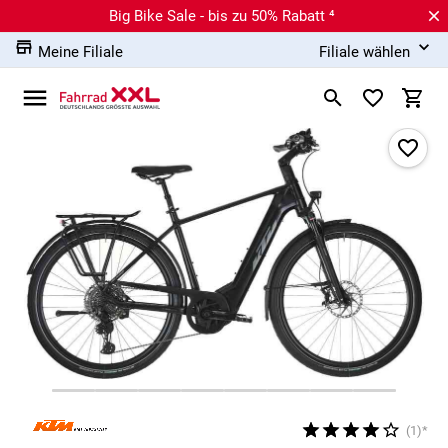
Big Bike Sale - bis zu 50% Rabatt ⁴
Meine Filiale
Filiale wählen
(1)*