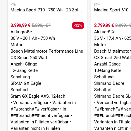
KTM
KTM
Macina Sport 710 - 750 Wh - 28 Zoll - Diamant
3.999,99 €
5.899,- €
²
2.799,99 €
3.999,- 
-32%
Akkugröße
Akkugröße
36 V - 20,1 Ah - 750 Wh
36 V - 17,4 Ah - 62
Motor
Motor
Bosch Mittelmotor Performance Line
Bosch Mittelmotor
CX Smart 250 Watt
CX Smart 250 Watt
Anzahl Gänge
Anzahl Gänge
12-Gang Kette
10-Gang Kette
Schaltung
Schaltung
SRAM GX Eagle
Shimano Deore
Schaltart
Schaltart
Sram GX Eagle AXS, 12-fach
Shimano Deore SL-
•
Versand verfügbar
•
Varianten in
•
Versand verfügb
###branch### verfügbar
•
In
###branch### ver
###branch### nicht verfügbar
•
###branch### nich
Varianten in Filialen verfügbar
•
Varianten in Filial
Varianten nicht in Filialen
Varianten nicht in F