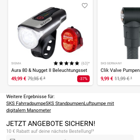
(63)*
SIGMA
SKS GERMANY
Aura 80 & Nugget II Beleuchtungsset
Clik Valve Pumpen
49,99 €
79,95 €
²
9,99 €
11,99 €
¹
-37%
Weitere Ergebnisse für:
SKS Fahrradpumpe
SKS Standpumpen
Luftpumpe mit
digitalem Manometer
JETZT ANGEBOTE SICHERN!
10 € Rabatt auf deine nächste Bestellung!³