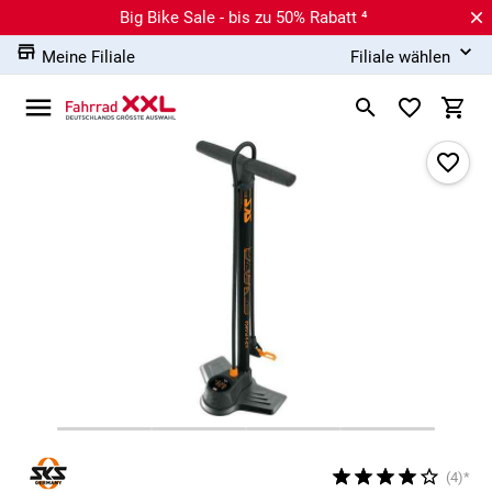
Big Bike Sale - bis zu 50% Rabatt ⁴
Meine Filiale
Filiale wählen
(4)*