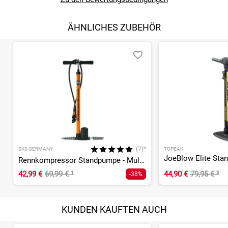
ÄHNLICHES ZUBEHÖR
(7)*
SKS GERMANY
TOPEAK
JoeBlow Elite St
Rennkompressor Standpumpe - Multivalve
42,99 €
69,99 €
¹
44,90 €
79,95 €
²
-38%
KUNDEN KAUFTEN AUCH