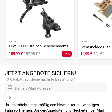
SRAM
SRAM
Level TLM 2-Kolben Scheibenbremse - hinten
109,99 €
197,95 €
²
14,99 €
30,- €
¹
-44%
JETZT ANGEBOTE SICHERN!
10 € Rabatt auf deine nächste Bestellung!³
*
Deine E-Mail Adresse
Ja, ich möchte regelmäßig den Newsletter mit wichtigen
Fahrrad-Themen, Sonder-Angeboten und Neuheiten per Mail