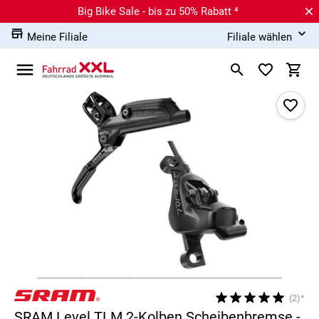
Big Bike Sale - bis zu 50% Rabatt ⁴
Meine Filiale
Filiale wählen
(2)*
SRAM Level TLM 2-Kolben Scheibenbremse -