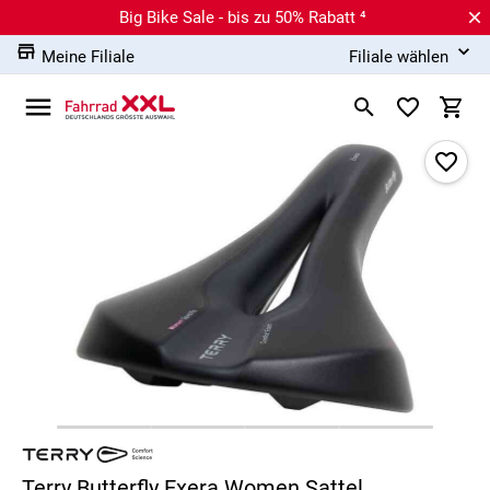
Big Bike Sale - bis zu 50% Rabatt ⁴
Meine Filiale
Filiale wählen
Terry Butterfly Exera Women Sattel