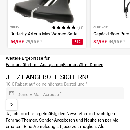
(3)*
TERRY
CUBE ACID
Butterfly Arteria Max Women Sattel
54,99 €
79,95 €
¹
37,99 €
44,95 €
¹
-31%
Weitere Ergebnisse für:
Fahrradsättel mit Aussparung
Fahrradsättel Damen
JETZT ANGEBOTE SICHERN!
10 € Rabatt auf deine nächste Bestellung!³
*
Deine E-Mail Adresse
Ja, ich möchte regelmäßig den Newsletter mit wichtigen
Fahrrad-Themen, Sonder-Angeboten und Neuheiten per Mail
erhalten. Eine Abmeldung ist jederzeit möglich. Als