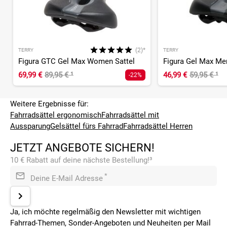
(2)*
TERRY
TERRY
Figura GTC Gel Max Women Sattel
Figura Gel Max Men
69,99 €
89,95 €
¹
46,99 €
59,95 €
¹
-22%
Weitere Ergebnisse für:
Fahrradsättel ergonomisch
Fahrradsättel mit
Aussparung
Gelsättel fürs Fahrrad
Fahrradsättel Herren
JETZT ANGEBOTE SICHERN!
10 € Rabatt auf deine nächste Bestellung!³
*
Deine E-Mail Adresse
Ja, ich möchte regelmäßig den Newsletter mit wichtigen
Fahrrad-Themen, Sonder-Angeboten und Neuheiten per Mail