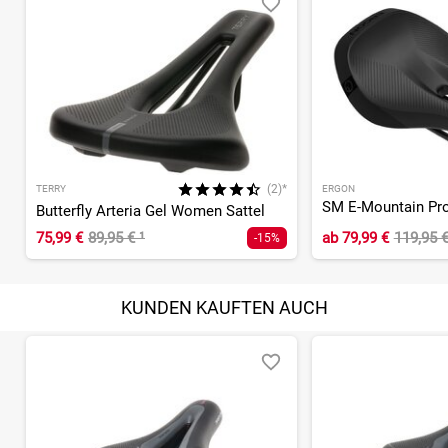
(2)*
TERRY
ERGON
SM E-Mountain Pr
Butterfly Arteria Gel Women Sattel
75,99 €
89,95 €
¹
ab
79,99 €
119,95 
-15%
KUNDEN KAUFTEN AUCH