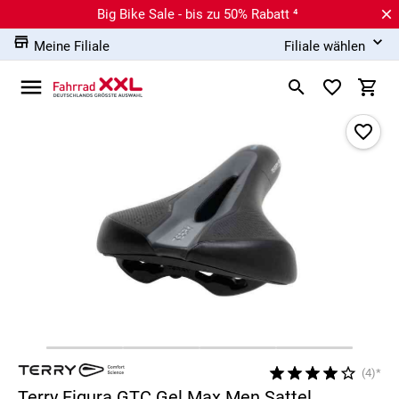
Big Bike Sale - bis zu 50% Rabatt ⁴
Meine Filiale
Filiale wählen
(4)*
Terry Figura GTC Gel Max Men Sattel