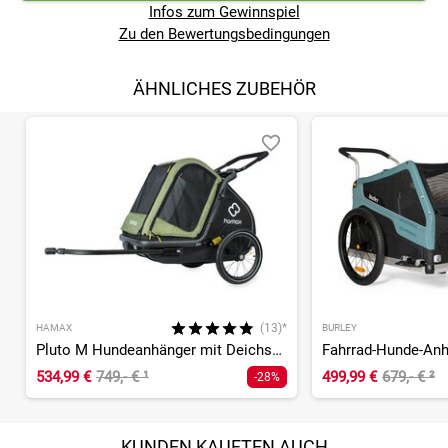
Infos zum Gewinnspiel
Zu den Bewertungsbedingungen
ÄHNLICHES ZUBEHÖR
(13)*
HAMAX
BURLEY
Pluto M Hundeanhänger mit Deichsel und Buggyrad
Fahrrad-Hunde-Anh
534,99 €
749,- €
¹
499,99 €
679,- €
²
-28%
KUNDEN KAUFTEN AUCH