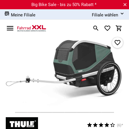
Big Bike Sale - bis zu 50% Rabatt ⁴
Meine Filiale
Filiale wählen
(6)*