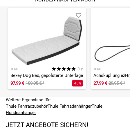
(1)*
THULE
THULE
Bexey Dog Bed, gepolsterte Unterlage
Achskupllung ezHi
97,99 €
109,95 €
¹
27,99 €
29,95 €
¹
-10%
Weitere Ergebnisse für:
Thule Fahrradzubehör
Thule Fahrradanhänger
Thule
Hundeanhänger
JETZT ANGEBOTE SICHERN!