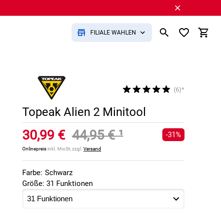
FILIALE WÄHLEN
(6)*
Topeak Alien 2 Minitool
30,99 €
44,95 €
¹
-31%
Onlinepreis
inkl. MwSt, zzgl.
Versand
Farbe:
Schwarz
Größe: 31 Funktionen