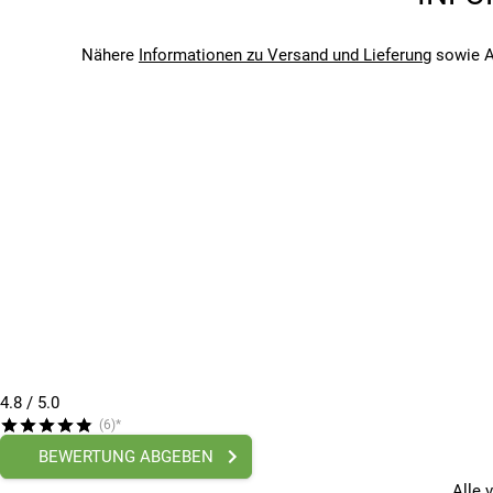
Marke
Luftablassdorn
Topeak
Größerer Hebel
Nähere
Informationen zu Versand und Lieferung
sowie A
Saison
Fach für zwei Nietstifte
2026
Zweiteiliges Design
Bitte beachte, dass es zu Abweichungen zwischen den 
Werkzeugvorspannung einstellbar
Bitte beachte, dass es zu Abweichungen zwischen den 
Materialien
Chrom-Vanadium-Stahl (Werkzeuge)
Edelstahl (Messer/Säge)
Edelstahldraht (Kettenfixierhaken)
CrMo-Stahl (Kettennieter)
Gehärteter Stahl (Flaschenöffner)
Fiberglas-Composite (Körper)
Nylon (Tasche)
DIE MARKE TOPEAK
4.8
/ 5.0
Produkte der Firma Topeak sind Fahrradpumpen wie Mini
(6)*
Mini- Werkzeuge und vieles mehr. Das Unternehmen Tope
BEWERTUNG ABGEBEN
Firmengeschichte macht die Marke seit 1991 zu einem To
Alle 