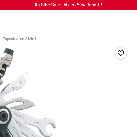
Big Bike Sale - bis zu 50% Rabatt ⁴
Topeak Alien 2 Minitool