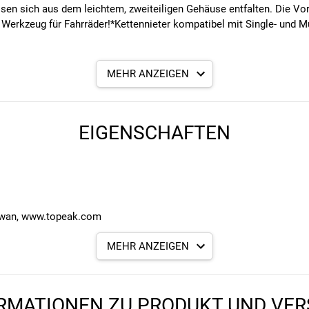
sen sich aus dem leichtem, zweiteiligen Gehäuse entfalten. Die Vo
e Werkzeug für Fahrräder!*Kettennieter kompatibel mit Single- und 
MEHR ANZEIGEN
m
EIGENSCHAFTEN
iwan, www.topeak.com
MEHR ANZEIGEN
Deutschland, service@rtisports.de
RMATIONEN ZU PRODUKT UND VE