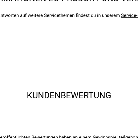
ntworten auf weitere Servicethemen findest du in unserem
Service-
angegebenen- und den verbauten Komponenten bei Fahrrädern komm
angegebenen- und den verbauten Komponenten bei Fahrrädern komm
KUNDENBEWERTUNG
pumpen für den Transport und Standpumpen, Fahrradtaschen und Zub
ak weist eine Erfolgsgeschichte vor, die regelmäßig mit Testsieg
p-Bikezubehörhersteller und etablierte Topeak weltweit.
veröffentlichten Bewertungen haben an einem Gewinnspiel teilgen