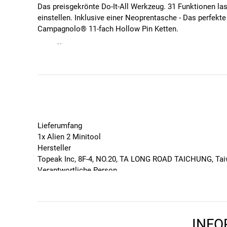
Das preisgekrönte Do-It-All Werkzeug. 31 Funktionen las
einstellen. Inklusive einer Neoprentasche - Das perfekt
Campagnolo® 11-fach Hollow Pin Ketten.
Spezifikationen
Funktionen: 31
Inbus-Schlüssel: 2-L / 2,5 / 3 / 4 / 5 / 6 / 8 / 10 m
Torx-Schlüssel: T25
Schraubendreher: #2 Phillips / Flachkopf
Speichenschlüssel: 14G (3,4 mm) / 15G (3,2 mm)
Pedalschlüssel: Mini (für Notreparaturen)
Lieferumfang
Maulschlüssel: 8 / 10 / 15 mm
1x Alien 2 Minitool
Ringschlüssel: 9 mm
Hersteller
Gewicht: 290 g
Topeak Inc, 8F-4, NO.20, TA LONG ROAD TAICHUNG, Ta
Maße: 8,6 x 4,3 x 4,1 cm
Verantwortliche Person
RTI Sports GmbH, Am Autobahnkreuz 7, 56072 Koblenz, 
Features
Farbe
Schwarz
2x Reifenheber
Geschlecht
Nietstiftbrecher
INFO
Unisex
Kettenfixierhaken