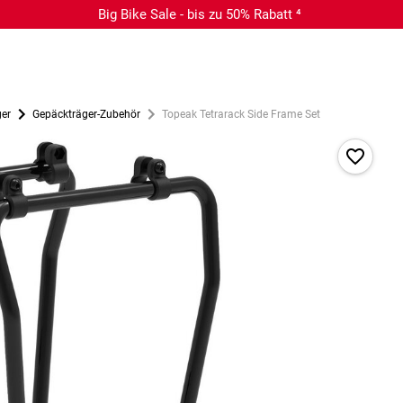
Big Bike Sale - bis zu 50% Rabatt ⁴
ger
Gepäckträger-Zubehör
Topeak Tetrarack Side Frame Set