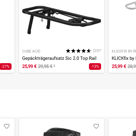
(25)*
CUBE ACID
KLICKFIX BY 
Gepäckträgeraufsatz Sic 2.0 Top Rail
25,99 €
29,95 €
¹
25,99 €
28,
-27%
-13%