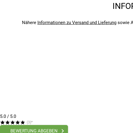
Marke
INFO
Topeak
Saison
2026
Nähere
Informationen zu Versand und Lieferung
sowie A
Bitte beachte, dass es zu Abweichungen zwischen den 
Bitte beachte, dass es zu Abweichungen zwischen den 
5.0
/ 5.0
(3)*
BEWERTUNG ABGEBEN