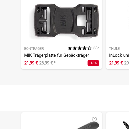
(2)*
BONTRAGER
THULE
MIK Trägerplatte für Gepäckträger
InLock uni
21,99 €
26,99 €
²
21,99 €
29
-18%