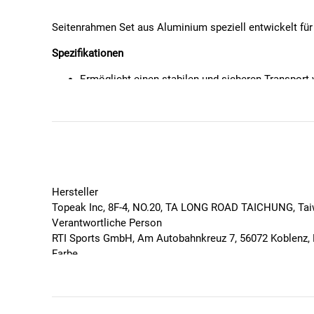
Seitenrahmen Set aus Aluminium speziell entwickelt fü
Spezifikationen
Ermöglicht einen stabilen und sicheren Transport
DryBags an allen TetraRacks
Auch geeignet für die meisten Packtaschen vieler 
Kompatibel mit TetraRack R1/M1 (Front) sowie 
Material: Aluminium / Fiberglas-Composite
Maße: 24 x 17,8 x 5 cm
Gewicht: 190 g (Set)
Farbe: schwarz
Hersteller
Topeak Inc, 8F-4, NO.20, TA LONG ROAD TAICHUNG, Ta
Verantwortliche Person
RTI Sports GmbH, Am Autobahnkreuz 7, 56072 Koblenz, 
Farbe
Schwarz
Geschlecht
Unisex