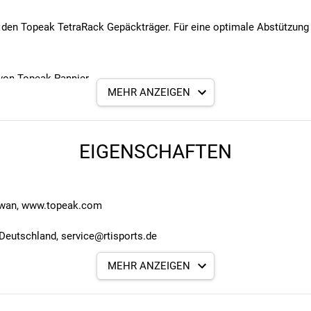
r den Topeak TetraRack Gepäckträger. Für eine optimale Abstützung
 von Topeak Pannier
MEHR ANZEIGEN
Hersteller
R2/M2/M2L (Heck)
EIGENSCHAFTEN
iwan, www.topeak.com
Deutschland, service@rtisports.de
MEHR ANZEIGEN