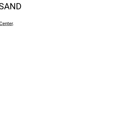
RSAND
Center
.
en kann. Einen Fehler gefunden?
Hier melden.
en kann. Einen Fehler gefunden?
Hier melden.