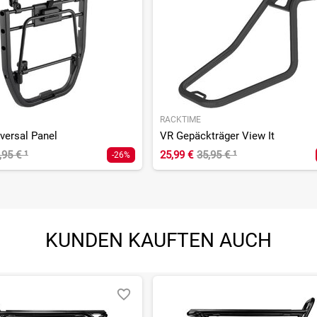
RACKTIME
versal Panel
VR Gepäckträger View It
,95 €
¹
25,99 €
35,95 €
¹
-26%
KUNDEN KAUFTEN AUCH