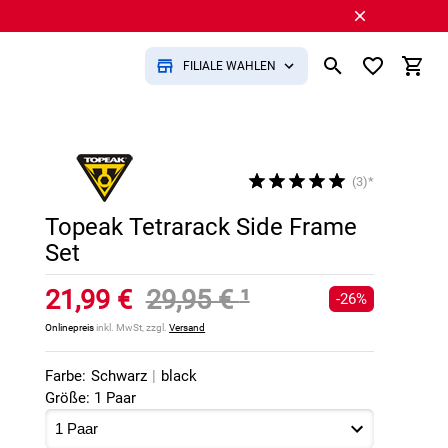
FILIALE WÄHLEN
(3)*
Topeak Tetrarack Side Frame
Set
21,99 €
29,95 €
¹
-26%
Onlinepreis
inkl. MwSt, zzgl.
Versand
Farbe:
Schwarz
|
black
Größe: 1 Paar