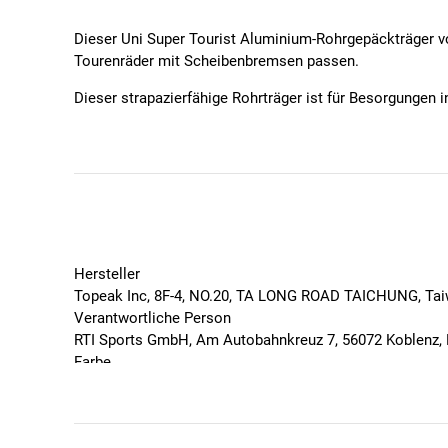
Dieser Uni Super Tourist Aluminium-Rohrgepäckträger von
Tourenräder mit Scheibenbremsen passen.
Dieser strapazierfähige Rohrträger ist für Besorgungen
Heckkörben und den meisten anderen Gepäckträgern un
Eigenschaften
Kompatibel mit MTX TrunkBags und hinteren Körb
Einstellbare Länge
Tail Light Mount zur Befestigung von Rücklichtern
Befestigung: Rahmengestellnaben
Hersteller
max. Belastbarkeit: 26 kg (erfüllt EN 14872 / ISO 
Topeak Inc, 8F-4, NO.20, TA LONG ROAD TAICHUNG, Ta
Größe: 41 x 34 x 25 cm
Verantwortliche Person
Kompatibilität: MTX TrunkBags / MTX Heckkörbe
RTI Sports GmbH, Am Autobahnkreuz 7, 56072 Koblenz, 
Material:
6061 T-6 hohles Aluminium
Farbe
Gewicht:
795 g (Herstellerangabe)
Schwarz
Geschlecht
Unisex
Lieferumfang