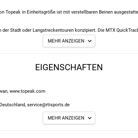
 Topeak in Einheitsgröße ist mit verstellbaren Beinen ausgestattet
 in der Stadt oder Langstreckentouren konzipiert. Die MTX QuickTra
d Packtaschen auf dem Markt kompatibel.
MEHR ANZEIGEN
en
EIGENSCHAFTEN
11243)
iwan, www.topeak.com
Deutschland, service@rtisports.de
MEHR ANZEIGEN