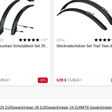
(12)*
NY
ZEFAL
Velo 65 Mountain Schutzblech Set 29 Zoll
Steckradschützer Set Trail Teen 
,99 €
¹
6,99 €
11,95 €
¹
-36%
29 Zoll
Gepäckträger 28 Zoll
Gepäckträger 24 Zoll
MTB Gepäckträger