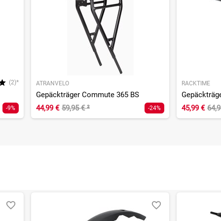
(2)*
ATRANVELO
RACKTIME
Gepäckträger Commute 365 BS
Gepäckträger
44,99 €
59,95 €
²
45,99 €
64,
-9%
-24%