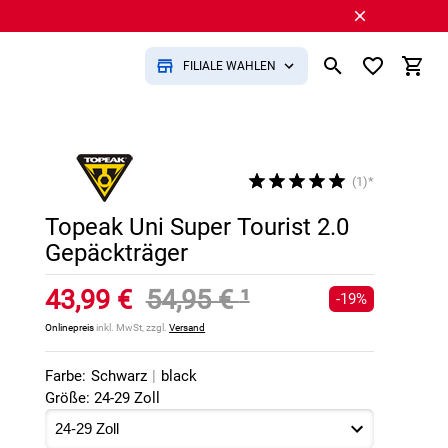
FILIALE WÄHLEN
(1)*
Topeak Uni Super Tourist 2.0
Gepäckträger
43,99 €
54,95 €
¹
-19%
Onlinepreis
inkl. MwSt, zzgl.
Versand
Farbe:
Schwarz
|
black
Größe: 24-29 Zoll