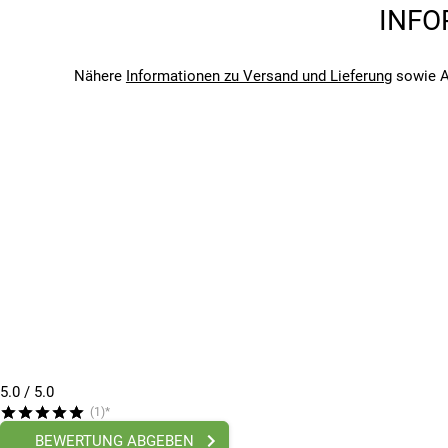
Marke
INFO
Topeak
1 x Topeak Gepäckträger Uni Super Tourist 2.0
Saison
Inklusive Montagebügel (26,5 cm)
2026
Nähere
Informationen zu Versand und Lieferung
sowie A
Bitte beachte, dass es zu Abweichungen zwischen den 
Bitte beachte, dass es zu Abweichungen zwischen den 
5.0
/ 5.0
(1)*
BEWERTUNG ABGEBEN