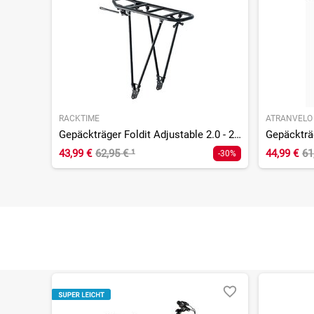
RACKTIME
ATRANVELO
Gepäckträger Foldit Adjustable 2.0 - 24/29 Zoll
Gepäcktr
43,99 €
62,95 €
¹
44,99 €
61
-30%