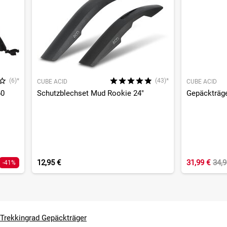
(6)*
(43)*
CUBE ACID
CUBE ACID
60
Schutzblechset Mud Rookie 24"
Gepäckträge
12,95 €
31,99 €
34,
-41%
Trekkingrad Gepäckträger