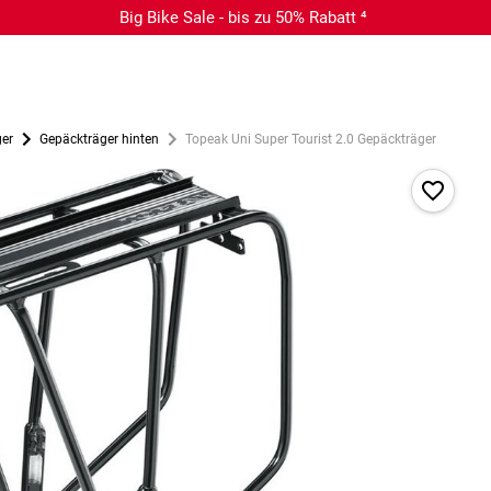
Big Bike Sale - bis zu 50% Rabatt ⁴
ger
Gepäckträger hinten
Topeak Uni Super Tourist 2.0 Gepäckträger