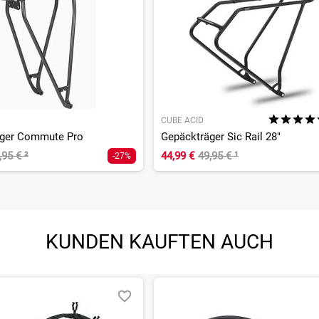
CUBE ACID
äger Commute Pro
Gepäckträger Sic Rail 28"
,95 €
²
44,99 €
49,95 €
¹
-27%
KUNDEN KAUFTEN AUCH