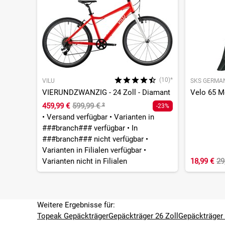
(10)*
VILU
SKS GERMA
VIERUNDZWANZIG - 24 Zoll - Diamant
459,99 €
599,99 €
²
-23%
•
Versand verfügbar
•
Varianten in
###branch### verfügbar
•
In
###branch### nicht verfügbar
•
Varianten in Filialen verfügbar
•
Varianten nicht in Filialen
18,99 €
29
Weitere Ergebnisse für:
Topeak Gepäckträger
Gepäckträger 26 Zoll
Gepäckträger 