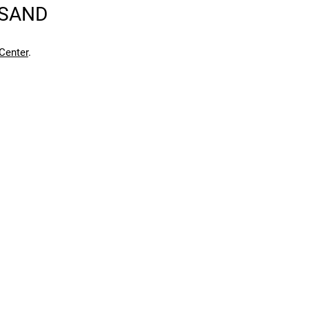
RSAND
Center
.
en kann. Einen Fehler gefunden?
Hier melden.
en kann. Einen Fehler gefunden?
Hier melden.