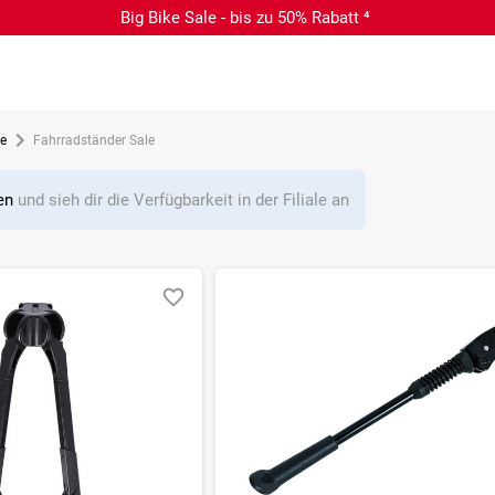
Big Bike Sale - bis zu 50% Rabatt ⁴
le
Fahrradständer Sale
len
und sieh dir die Verfügbarkeit in der Filiale an