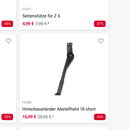
PUKY
Seitenstütze für Z 6
4,99 €
7,99 €
²
-39%
-37%
HEBIE
Hinterbauständer Abstellheld 18 short
16,99 €
25,95 €
¹
-39%
-34%