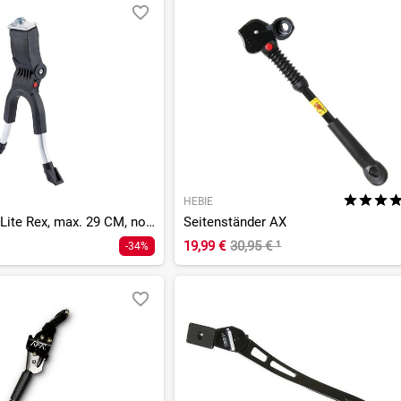
HEBIE
Zweibeinständer Lite Rex, max. 29 CM, normal
Seitenständer AX
19,99 €
30,95 €
¹
-34%