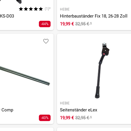
(1)*
HEBIE
 KS-D03
Hinterbauständer Fix 18, 26-28 Zoll
19,99 €
32,95 €
¹
-44%
HEBIE
r Comp
Seitenständer eLex
19,99 €
32,95 €
¹
-40%