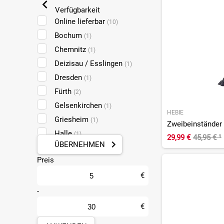
Verfügbarkeit
Online lieferbar
(10)
Bochum
(1)
Chemnitz
(1)
Deizisau / Esslingen
(1)
Dresden
(1)
Fürth
(2)
Gelsenkirchen
(1)
HEBIE
Griesheim
(1)
Halle
(1)
29,99 €
45,95 €
¹
ÜBERNEHMEN
Koblenz
(1)
Preis
Leipzig Taucha
(1)
Ludwigshafen
€
(3)
Mainz
-
(1)
Mülheim-Kärlich
(1)
€
Münster
(1)