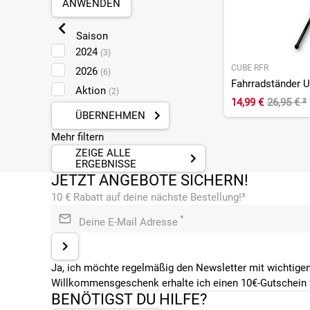
ANWENDEN
Pforzheim
(1)
Plankstadt
(1)
Saison
Sankt Augustin
(3)
2024
(3)
CUBE RFR
2026
(6)
Fahrradständer
Aktion
(2)
14,99 €
26,95 €
²
ÜBERNEHMEN
Mehr filtern
ZEIGE ALLE
ERGEBNISSE
JETZT ANGEBOTE SICHERN!
10 € Rabatt auf deine nächste Bestellung!³
*
Deine E-Mail Adresse
Ja, ich möchte regelmäßig den Newsletter mit wichtigen
Willkommensgeschenk erhalte ich einen 10€-Gutschein f
BENÖTIGST DU HILFE?