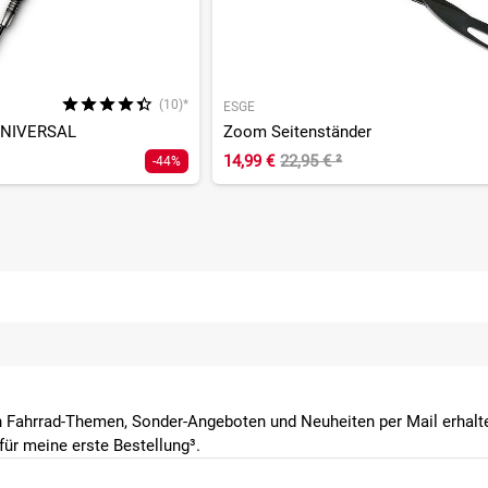
(10)*
ESGE
 UNIVERSAL
Zoom Seitenständer
14,99 €
22,95 €
²
-44%
 Fahrrad-Themen, Sonder-Angeboten und Neuheiten per Mail erhalte
ür meine erste Bestellung³.