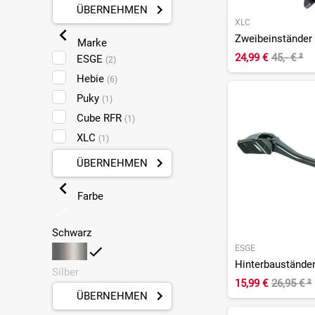
ÜBERNEHMEN
XLC
Zweibeinständer
Marke
24,99 €
45,- €
²
ESGE
(2)
Hebie
(6)
Puky
(1)
Cube RFR
(1)
XLC
(1)
ÜBERNEHMEN
Farbe
Schwarz
ESGE
Hinterbaustände
Silber
15,99 €
26,95 €
²
ÜBERNEHMEN