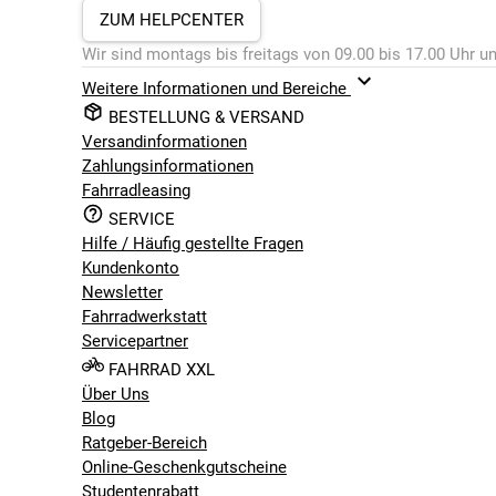
ZUM HELPCENTER
Wir sind montags bis freitags von 09.00 bis 17.00 Uhr un
Weitere Informationen und Bereiche
BESTELLUNG & VERSAND
Versandinformationen
Zahlungsinformationen
Fahrradleasing
SERVICE
Hilfe / Häufig gestellte Fragen
Kundenkonto
Newsletter
Fahrradwerkstatt
Servicepartner
FAHRRAD XXL
Über Uns
Blog
Ratgeber-Bereich
Online-Geschenkgutscheine
Studentenrabatt