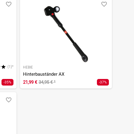
(1)*
HEBIE
Hinterbauständer AX
21,99 €
34,95 €
¹
-35%
-37%