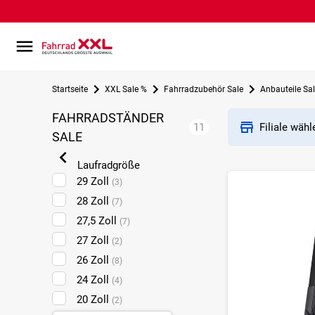
Startseite
XXL Sale %
Fahrradzubehör Sale
Anbauteile Sa
FAHRRADSTÄNDER
11
Filiale wäh
SALE
Laufradgröße
29 Zoll
(3)
28 Zoll
(7)
27,5 Zoll
(7)
27 Zoll
(2)
26 Zoll
(8)
24 Zoll
(4)
20 Zoll
(2)