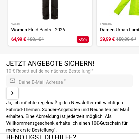
VAUDE
ENDURA
Women Fluid Pants - 2026
64,99 €
100,- €
¹
39,99 €
159,99 €
¹
-35%
JETZT ANGEBOTE SICHERN!
10 € Rabatt auf deine nächste Bestellung!³
*
Deine E-Mail Adresse
Ja, ich möchte regelmäßig den Newsletter mit wichtigen
Fahrrad-Themen, Sonder-Angeboten und Neuheiten per Mail
erhalten. Eine Abmeldung ist jederzeit möglich. Als
Willkommensgeschenk erhalte ich einen 10€-Gutschein für
meine erste Bestellung³.
BENÖTIGST DU HILFE?