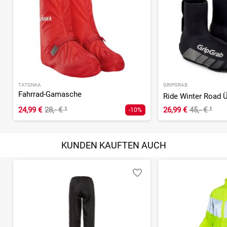
TATONKA
GRIPGRAB
Fahrrad-Gamasche
Ride Winter Road 
24,99 €
28,- €
¹
26,99 €
45,- €
¹
-10%
KUNDEN KAUFTEN AUCH