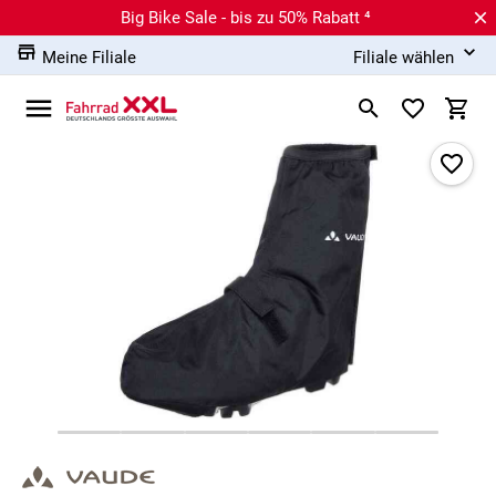
Big Bike Sale - bis zu 50% Rabatt ⁴
Meine Filiale
Filiale wählen