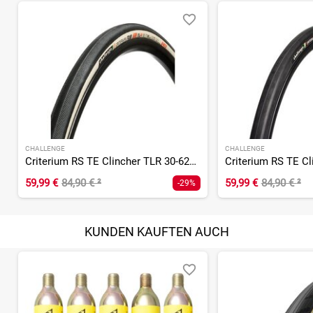
CHALLENGE
CHALLENGE
Criterium RS TE Clincher TLR 30-622 PPS Ganzo
59,99 €
84,90 €
²
59,99 €
84,90 €
²
-29%
KUNDEN KAUFTEN AUCH