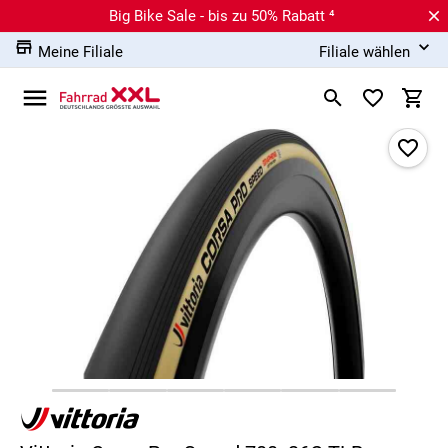
Big Bike Sale - bis zu 50% Rabatt ⁴
Meine Filiale
Filiale wählen