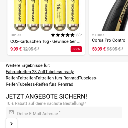
(2)*
TOPEAK
VITTORIA
CO2-Kartuschen 16g - Gewinde 5er Set
9,99 €
12,95 €
¹
58,99 €
95,95 €
¹
-22%
Weitere Ergebnisse für:
Fahrradreifen 28 Zoll
Tubeless ready
Reifen
Faltreifen
Faltreifen fürs Rennrad
Tubeless-
Reifen
Tubeless-Reifen fürs Rennrad
JETZT ANGEBOTE SICHERN!
10 € Rabatt auf deine nächste Bestellung!³
*
Deine E-Mail Adresse