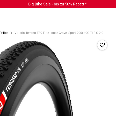
Big Bike Sale - bis zu 50% Rabatt ⁴
Reifen
Vittoria Terreno T30 Fine Loose Gravel Sport 700x40C TLR G 2.0