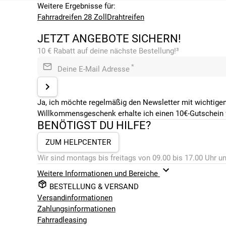
Weitere Ergebnisse für:
Fahrradreifen 28 Zoll
Drahtreifen
JETZT ANGEBOTE SICHERN!
10 € Rabatt auf deine nächste Bestellung!³
*
Deine E-Mail Adresse
Ja, ich möchte regelmäßig den Newsletter mit wichtigen
Willkommensgeschenk erhalte ich einen 10€-Gutschein f
BENÖTIGST DU HILFE?
ZUM HELPCENTER
Wir sind montags bis freitags von 09.00 bis 17.00 Uhr un
Weitere Informationen und Bereiche
BESTELLUNG & VERSAND
Versandinformationen
Zahlungsinformationen
Fahrradleasing