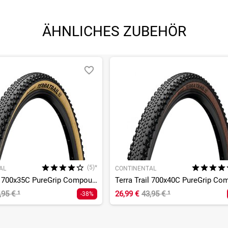
ÄHNLICHES ZUBEHÖR
(5)*
AL
CONTINENTAL
Terra Trail 700x35C PureGrip Compound ShieldWall System TLR
,95 €
¹
26,99 €
43,95 €
¹
-38%