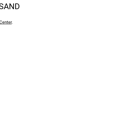
RSAND
en kann. Einen Fehler gefunden?
Hier melden.
en kann. Einen Fehler gefunden?
Hier melden.
Center
.