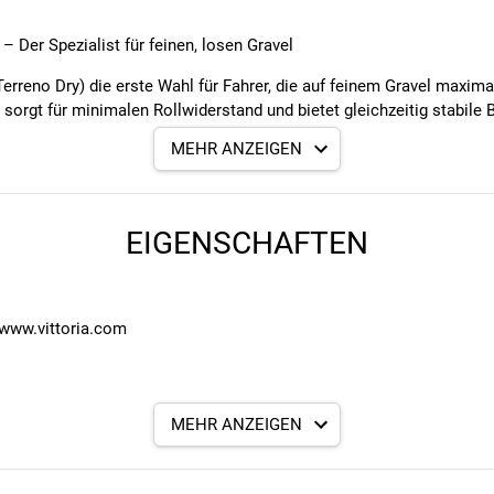
 Der Spezialist für feinen, losen Gravel
erreno Dry) die erste Wahl für Fahrer, die auf feinem Gravel maxim
g sorgt für minimalen Rollwiderstand und bietet gleichzeitig stabil
MEHR ANZEIGEN
reifen die lamellierten Schulterstollen präzise und vorhersehbar. 
ische Passagen, in denen Kontrolle entscheidend ist.
der Terreno T30 Fine Loose Geschwindigkeit, Robustheit und Zuver
EIGENSCHAFTEN
blemlos schlauchkompatibel – perfekt für Gravel-Fahrende, die ein
, www.vittoria.com
and und gute Bremskontrolle
d technischen Passagen
gressivem Rampenprofil
usgewogene Performance
MEHR ANZEIGEN
ch
 Schotter