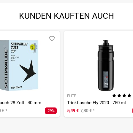
KUNDEN KAUFTEN AUCH
ELITE
auch 28 Zoll - 40 mm
Trinkflasche Fly 2020 - 750 ml
0 €
¹
5,49 €
7,80 €
¹
-29%