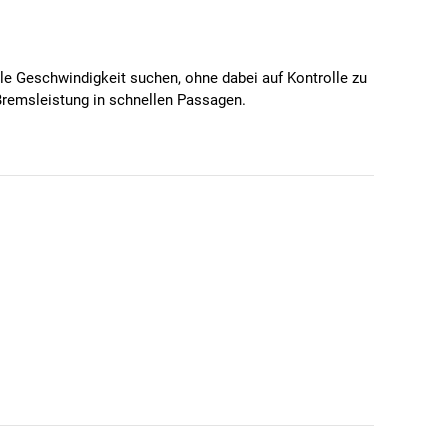
ale Geschwindigkeit suchen, ohne dabei auf Kontrolle zu
e Bremsleistung in schnellen Passagen.
Das progressive Rampenprofil ermöglicht einen
lässigkeit. Die abriebfeste 26-TPI-Nylonkarkasse und
 widerstandsfähiges, unkompliziertes Setup suchen.