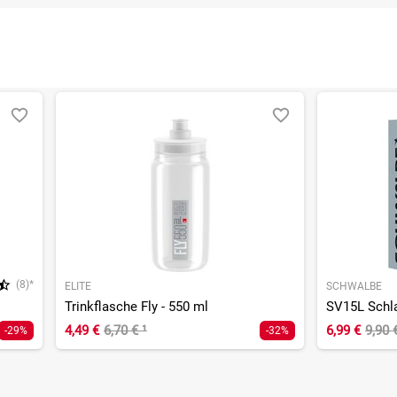
(8)*
ELITE
SCHWALBE
Trinkflasche Fly - 550 ml
SV15L Schla
4,49 €
6,70 €
¹
6,99 €
9,90 
-29%
-32%