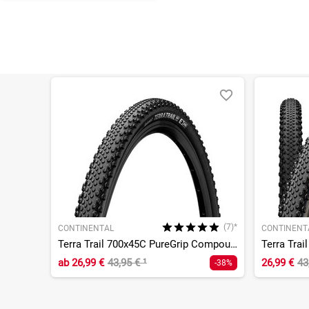
(7)*
CONTINENTAL
CONTINENT
Terra Trail 700x45C PureGrip Compound ShieldWall System TLR
ab
26,99 €
43,95 €
¹
26,99 €
43
-38%