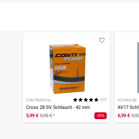
(3)*
CONTINENTAL
SCHWALBE
Cross 28 SV Schlauch - 42 mm
AV17 Schl
5,99 €
9,95 €
¹
6,99 €
9,9
-39%