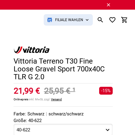
FILIALE WÄHLEN
Vittoria Terreno T30 Fine
Loose Gravel Sport 700x40C
TLR G 2.0
21,99 €
25,95 €
¹
-15%
Onlinepreis
inkl. MwSt, zzgl.
Versand
Farbe:
Schwarz
|
schwarz/schwarz
Größe: 40-622