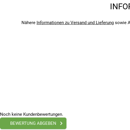
Saison
INFO
2026
Bitte beachte, dass es zu Abweichungen zwischen den 
Bitte beachte, dass es zu Abweichungen zwischen den 
Nähere
Informationen zu Versand und Lieferung
sowie A
Noch keine Kundenbewertungen.
BEWERTUNG ABGEBEN