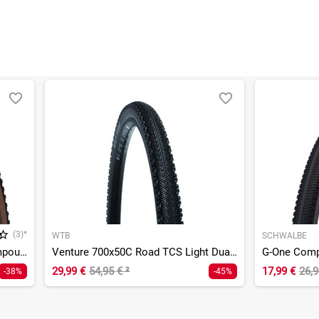
(3)*
WTB
SCHWALBE
Terra Trail 700x40C PureGrip Compound ShieldWall System TLR
Venture 700x50C Road TCS Light Dual DNA
29,99 €
54,95 €
²
17,99 €
26,
-38%
-45%