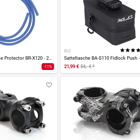
XLC
Brake Cable Noise Protector BR-X120 - 2000mm
Satteltasche BA-S110 Fidlock Push -
21,99 €
54,- €
²
-11%