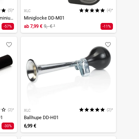
(5)*
(4)*
XLC
All MTN A-Head Vorbau ST-M25 Aluminium 31,8mm/0°
Miniglocke DD-M01
ab
7,99 €
9,- €
¹
-57%
-11%
(2)*
(2)*
XLC
01
Ballhupe DD-H01
6,99 €
-30%