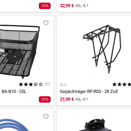
32,99 €
49,- €
¹
-33%
(3)*
XLC
1 BA-B10 - 25L
Gepäckträger RP-R03 - 28 Zoll
21,99 €
44,- €
¹
-26%