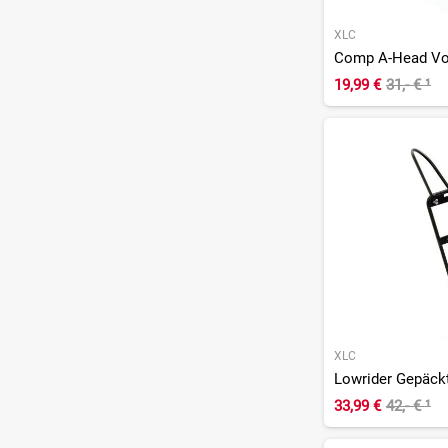
XLC
19,99 €
31,- €
¹
XLC
33,99 €
42,- €
¹