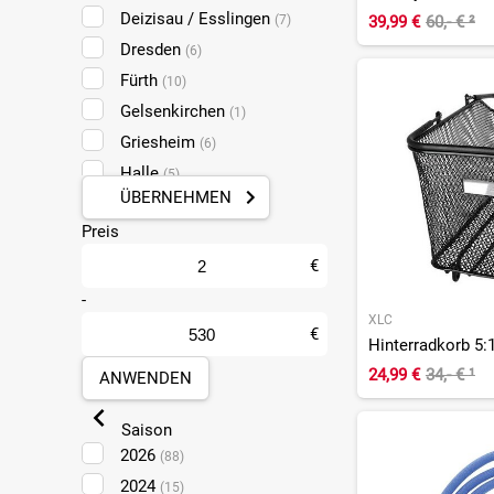
Deizisau / Esslingen
(7)
39,99 €
60,- €
²
Dresden
(6)
Fürth
(10)
Gelsenkirchen
(1)
Griesheim
(6)
Halle
(5)
ÜBERNEHMEN
Koblenz
(6)
Preis
Leipzig Taucha
(5)
Ludwigshafen
€
(6)
Mainz
-
(6)
XLC
Mülheim-Kärlich
(6)
€
Hinterradkorb 5:
Münster
(3)
24,99 €
34,- €
¹
ANWENDEN
Pforzheim
(10)
Sankt Augustin
(2)
Saison
2026
(88)
2024
(15)