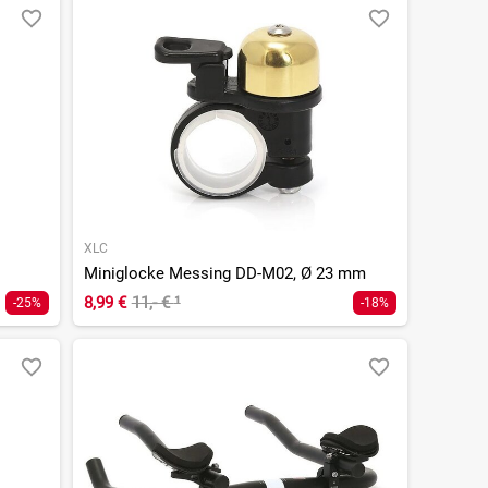
XLC
Miniglocke Messing DD-M02, Ø 23 mm
8,99 €
11,- €
¹
-25%
-18%