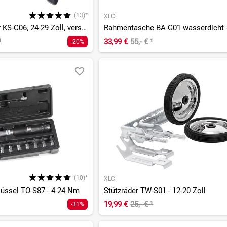
(13)*
XLC
Hinterbauständer KS-C06, 24-29 Zoll, verstellbar
Rahmentasche BA-G01 wasserdicht 
¹
33,99 €
55,- €
¹
-20%
(10)*
XLC
ssel TO-S87 - 4-24 Nm
Stützräder TW-S01 - 12-20 Zoll
19,99 €
25,- €
¹
-31%