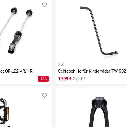
XLC
Set QR-L02 VR/HR
Schiebehilfe für Kinderräder TW-S02
19,99 €
27,- €
¹
-13%