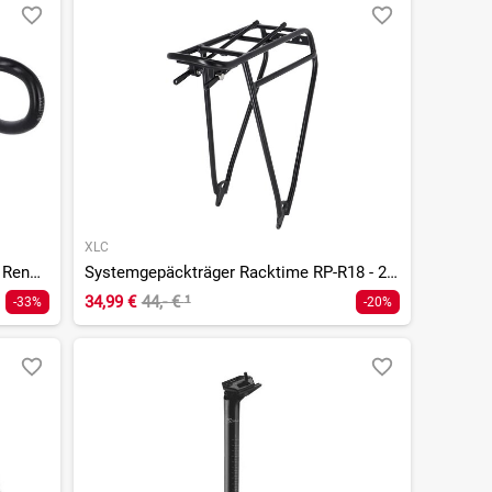
XLC
Raceby Road-Bar HB-R07 Aluminium Rennrad Lenker - 31,8mm
Systemgepäckträger Racktime RP-R18 - 28 Zoll
34,99 €
44,- €
¹
-33%
-20%