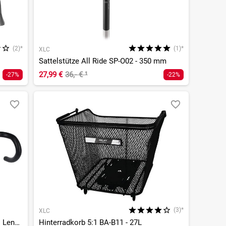
(2)*
(1)*
XLC
Sattelstütze All Ride SP-O02 - 350 mm
27,99 €
36,- €
¹
-27%
-22%
(3)*
XLC
Gravel Bar HB-G01 Aluminium Gravel Lenker - 31,8 mm
Hinterradkorb 5:1 BA-B11 - 27L