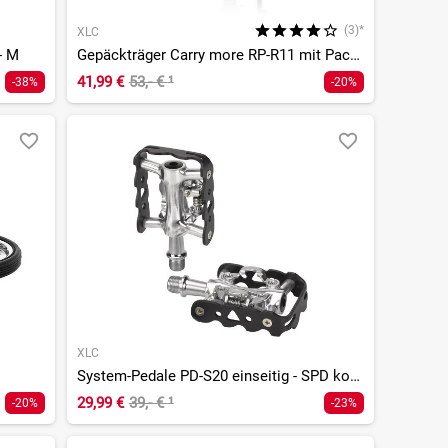
(3)*
XLC
- M
Gepäckträger Carry more RP-R11 mit Packtaschenbügel
41,99 €
53,- €
¹
-38%
-20%
XLC
System-Pedale PD-S20 einseitig - SPD kompatibel
29,99 €
39,- €
¹
-20%
-23%