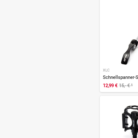
XLC
Schnellspanner-
12,99 €
15,- €
¹