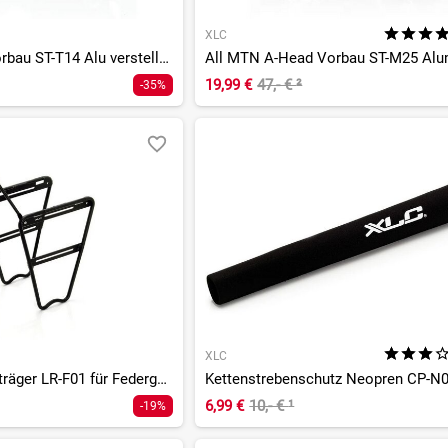
XLC
Comp A-Head Vorbau ST-T14 Alu verstellbar 25,4mm/0°-60°
19,99 €
47,- €
²
-35%
XLC
Lowrider Gepäckträger LR-F01 für Federgabeln
Kettenstrebenschutz Neopren CP-N
6,99 €
10,- €
¹
-19%