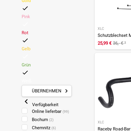
Gold
Pink
XLC
Rot
Schutzblechset M
25,99 €
36,- €
¹
Gelb
Grün
Weiß
ÜBERNEHMEN
Verfügbarkeit
Online lieferbar
(99)
Bochum
(2)
XLC
Chemnitz
(6)