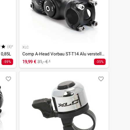
(4)*
XLC
 0,85L
Comp A-Head Vorbau ST-T14 Alu verstellbar 31,8mm/0°-60°
19,99 €
31,- €
¹
-59%
-35%