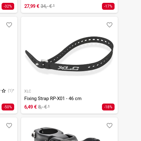
27,99 €
34,- €
¹
-32%
-17%
(1)*
XLC
Fixing Strap RP-X01 - 46 cm
6,49 €
8,- €
¹
-50%
-18%