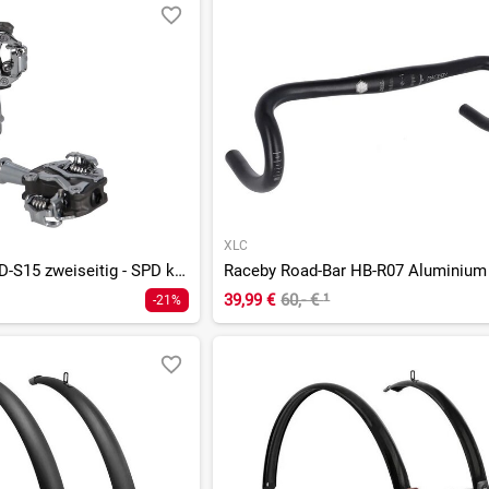
XLC
System-Pedale PD-S15 zweiseitig - SPD kompatibel
39,99 €
60,- €
¹
-21%