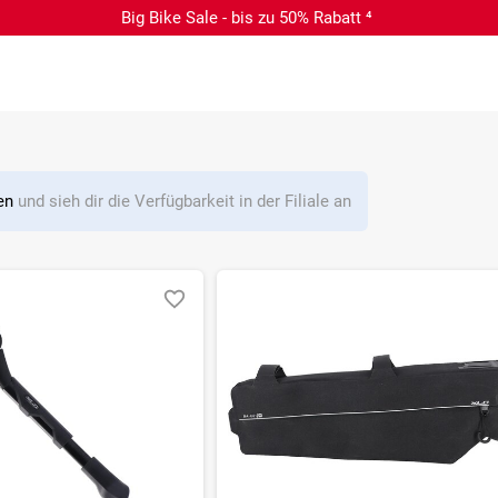
Big Bike Sale - bis zu 50% Rabatt ⁴
len
und sieh dir die Verfügbarkeit in der Filiale an