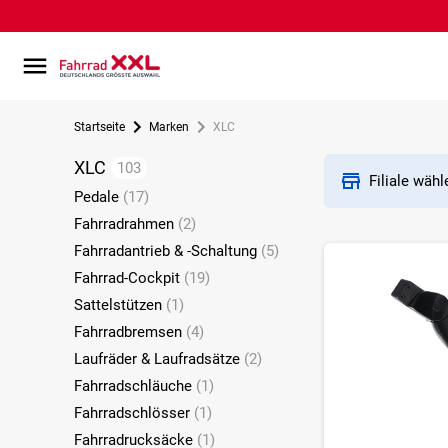
Startseite
Marken
XLC
XLC
103
Filiale wäh
Pedale
(17)
Fahrradrahmen
(2)
Fahrradantrieb & -Schaltung
(5)
Fahrrad-Cockpit
(19)
Sattelstützen
(1)
Fahrradbremsen
(4)
Laufräder & Laufradsätze
(2)
Fahrradschläuche
(1)
Fahrradschlösser
(1)
Fahrradrucksäcke
(1)