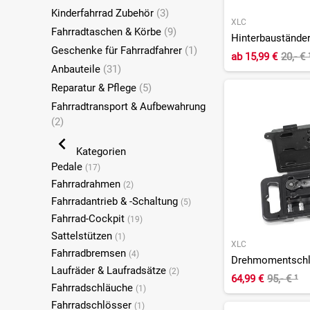
Kinderfahrrad Zubehör
(3)
XLC
Fahrradtaschen & Körbe
(9)
Geschenke für Fahrradfahrer
(1)
ab
15,99 €
20,- €
Anbauteile
(31)
Reparatur & Pflege
(5)
Fahrradtransport & Aufbewahrung
(2)
Kategorien
Pedale
(17)
Fahrradrahmen
(2)
Fahrradantrieb & -Schaltung
(5)
Fahrrad-Cockpit
(19)
Sattelstützen
(1)
XLC
Fahrradbremsen
(4)
Drehmomentschlü
Laufräder & Laufradsätze
(2)
64,99 €
95,- €
¹
Fahrradschläuche
(1)
Fahrradschlösser
(1)