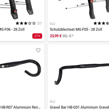
(2)*
XLC
G-F06 - 28 Zoll
Schutzblechset MG-F05 - 28 Zoll
23,99 €
33,- €
¹
-27%
XLC
Raceby Road-Bar HB-R07 Aluminium Rennrad Lenker - 31,8mm