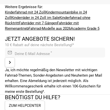
Weitere Ergebnisse für:
Kinderfahrrad mit 24 Zoll
Kindermountainbike in 24
Zoll
Kinderräder in 24 Zoll im Sale
Kinderfahrrad ohne
Rücktritt
Fahrräder mit 7 Gängen
Fahrräder mit
Riemenantrieb
Fahrrad-Modelle aus 2026
Academy Grade 5
JETZT ANGEBOTE SICHERN!
10 € Rabatt auf deine nächste Bestellung!³
*
Deine E-Mail Adresse
Ja, ich möchte regelmäßig den Newsletter mit wichtigen
Fahrrad-Themen, Sonder-Angeboten und Neuheiten per Mail
erhalten. Eine Abmeldung ist jederzeit möglich. Als
Willkommensgeschenk erhalte ich einen 10€-Gutschein für
meine erste Bestellung³.
BENÖTIGST DU HILFE?
ZUM HELPCENTER