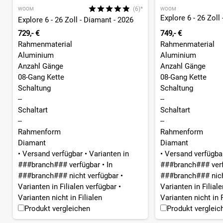
(6)*
WOOM
WOOM
Explore 6 - 26 Zoll
Explore 6 - 26 Zoll - Diamant - 2026
729,- €
749,- €
Rahmenmaterial
Rahmenmaterial
Aluminium
Aluminium
Anzahl Gänge
Anzahl Gänge
08-Gang Kette
08-Gang Kette
Schaltung
Schaltung
--
--
Schaltart
Schaltart
--
--
Rahmenform
Rahmenform
Diamant
Diamant
•
Versand verfügbar
•
Varianten in
•
Versand verfügb
###branch### verfügbar
•
In
###branch### ver
###branch### nicht verfügbar
•
###branch### nich
Varianten in Filialen verfügbar
•
Varianten in Filial
Varianten nicht in Filialen
Varianten nicht in F
Produkt vergleichen
Produkt vergleic