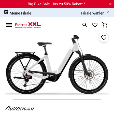
Big Bike Sale - bis zu 50% Rabatt ⁴
Meine Filiale
Filiale wählen