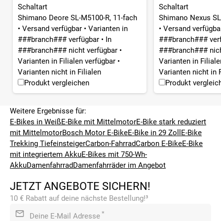
Schaltart
Schaltart
Shimano Deore SL-M5100-R, 11-fach
Shimano Nexus SL
•
Versand verfügbar
•
Varianten in
•
Versand verfügb
###branch### verfügbar
•
In
###branch### ver
###branch### nicht verfügbar
•
###branch### nich
Varianten in Filialen verfügbar
•
Varianten in Filial
Varianten nicht in Filialen
Varianten nicht in F
Produkt vergleichen
Produkt vergleic
Weitere Ergebnisse für:
E-Bikes in Weiß
E-Bike mit Mittelmotor
E-Bike stark reduziert
mit Mittelmotor
Bosch Motor E-Bike
E-Bike in 29 Zoll
E-Bike
Trekking Tiefeinsteiger
Carbon-Fahrrad
Carbon E-Bike
E-Bike
mit integriertem Akku
E-Bikes mit 750-Wh-
Akku
Damenfahrrad
Damenfahrräder im Angebot
JETZT ANGEBOTE SICHERN!
10 € Rabatt auf deine nächste Bestellung!³
*
Deine E-Mail Adresse