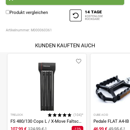
Produkt vergleichen
Artikelnummer:
M000060361
KUNDEN KAUFTEN AUCH
(104)*
TRELOCK
CUBE ACID
FS 480/130 Cops L / X-Move Faltschloss
Pedale FLAT A4-IB
107,99 €
124,99 €
¹
46,99 €
49,95 €
¹
-13%