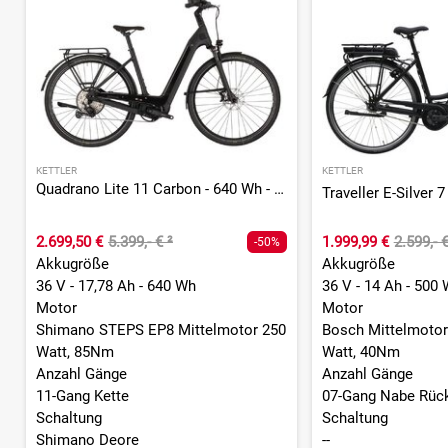
KETTLER
KETTLER
Quadrano Lite 11 Carbon - 640 Wh - 28 Zoll - Tiefeinsteiger
2.699,50 €
5.399,- €
²
1.999,99 €
2.599,- 
-50%
Akkugröße
Akkugröße
36 V - 17,78 Ah - 640 Wh
36 V - 14 Ah - 500
Motor
Motor
Shimano STEPS EP8 Mittelmotor 250
Bosch Mittelmotor
Watt, 85Nm
Watt, 40Nm
Anzahl Gänge
Anzahl Gänge
11-Gang Kette
07-Gang Nabe Rückt
Schaltung
Schaltung
Shimano Deore
--