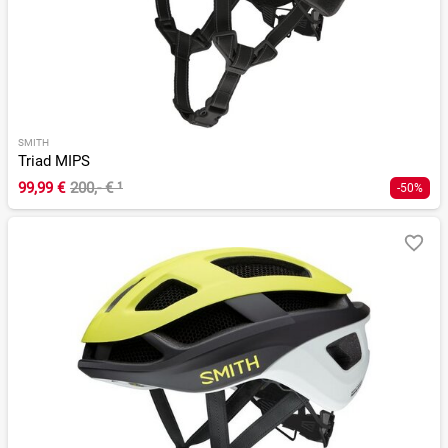
SMITH
Triad MIPS
99,99 €
200,- €
¹
-50%