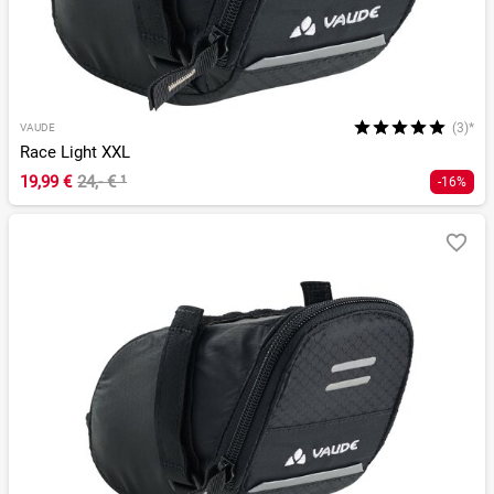
(3)*
VAUDE
Race Light XXL
19,99 €
24,- €
¹
-16%