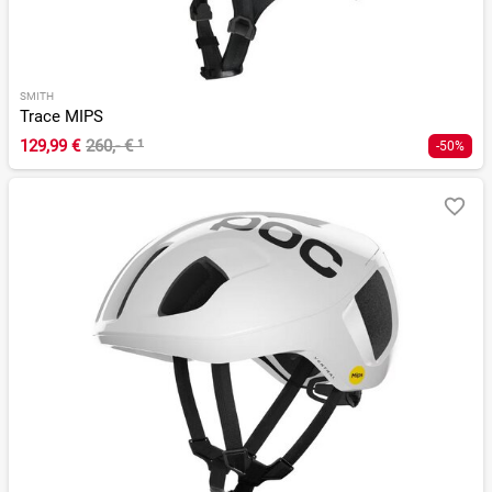
SMITH
Trace MIPS
129,99 €
260,- €
¹
-50%