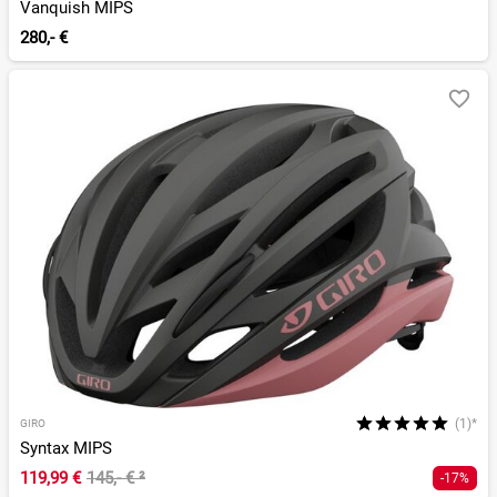
Vanquish MIPS
280,- €
(1)*
GIRO
Syntax MIPS
119,99 €
145,- €
²
-17%