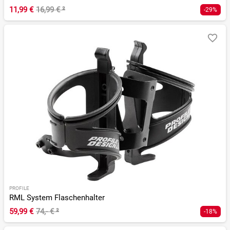
11,99 €
16,99 €
²
-29%
PROFILE
RML System Flaschenhalter
59,99 €
74,- €
²
-18%