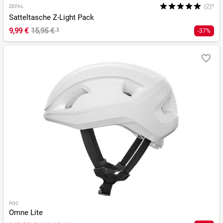
(2)*
ZEFAL
Satteltasche Z-Light Pack
9,99 €
15,95 €
¹
-37%
POC
Omne Lite