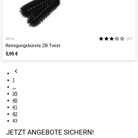
(1)*
ZEFAL
Reinigungsbürste ZB Twist
5,95 €
1
...
39
40
41
42
43
JETZT ANGEBOTE SICHERN!