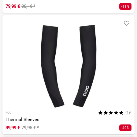
79,99 €
90,- €
¹
-11%
(1)*
POC
Thermal Sleeves
39,99 €
79,95 €
²
-49%