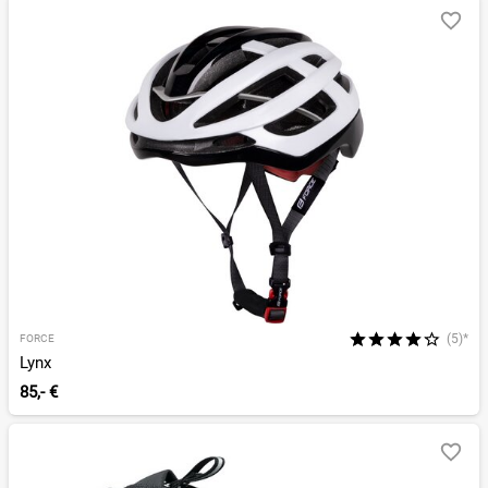
(5)*
FORCE
Lynx
85,- €