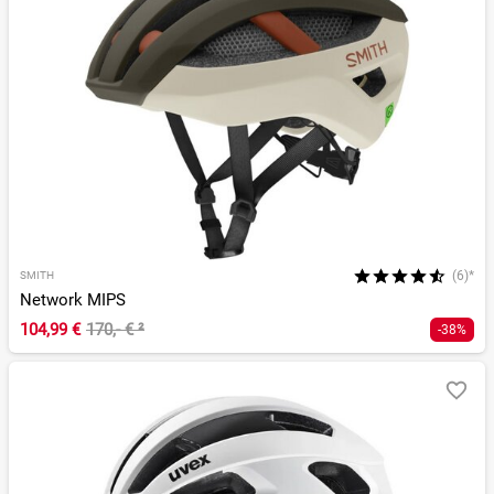
(6)*
SMITH
Network MIPS
104,99 €
170,- €
²
-38%