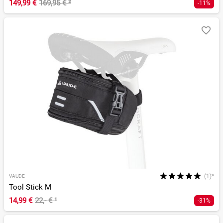
149,99 €
169,95 €
²
-11%
(1)*
VAUDE
Tool Stick M
14,99 €
22,- €
¹
-31%