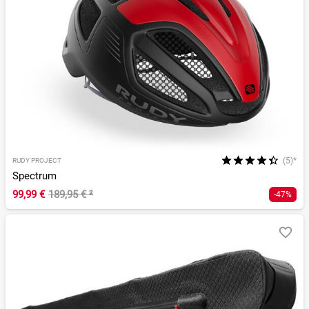
(5)*
RUDY PROJECT
Spectrum
99,99 €
189,95 €
²
-47%