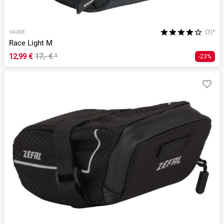
(3)*
VAUDE
Race Light M
12,99 €
17,- €
¹
-23%