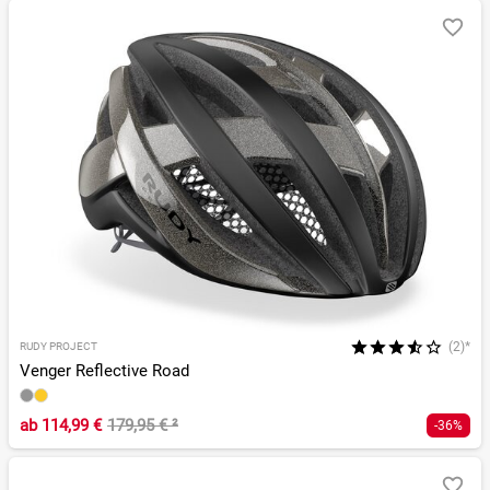
(2)*
RUDY PROJECT
Venger Reflective Road
ab
114,99 €
179,95 €
²
-36%