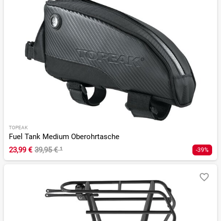
TOPEAK
Fuel Tank Medium Oberohrtasche
23,99 €
39,95 €
¹
-39%