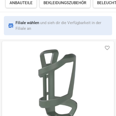
ANBAUTEILE
BEKLEIDUNGSZUBEHÖR
BELEUCH
RELEVANZ
BESTSELLER
ERSPARNIS IN %
N
Filiale wählen
und sieh dir die Verfügbarkeit in der
Filiale an