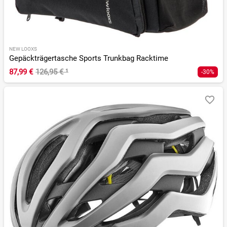
NEW LOOXS
Gepäckträgertasche Sports Trunkbag Racktime
87,99 €
126,95 €
¹
-30%