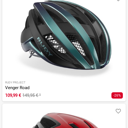
RUDY PROJECT
Venger Road
109,99 €
149,95 €
¹
-26%