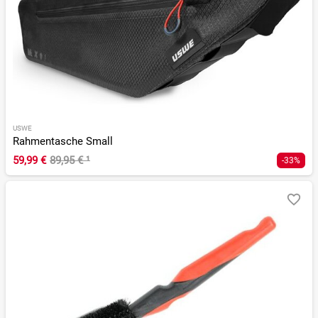
USWE
Rahmentasche Small
59,99 €
89,95 €
¹
-33%