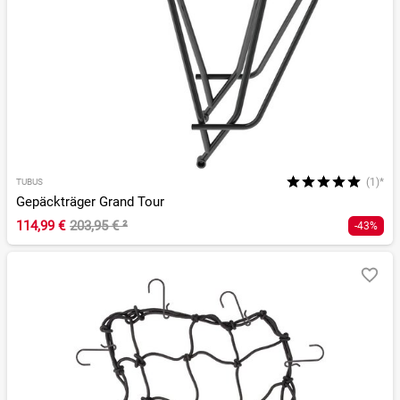
(1)*
TUBUS
Gepäckträger Grand Tour
114,99 €
203,95 €
²
-43%