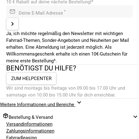
10 € Rabatt auf deine nächste Bestellung!³
*
Deine E-Mail Adresse
Ja, ich möchte regelmäßig den Newsletter mit wichtigen
Fahrrad-Themen, Sonder-Angeboten und Neuheiten per Mail
erhalten. Eine Abmeldung ist jederzeit möglich. Als
Willkommensgeschenk erhalte ich einen 10€-Gutschein für
meine erste Bestellung³.
BENÖTIGST DU HILFE?
ZUM HELPCENTER
Wir sind montags bis freitags von 09.00 bis 17.00 Uhr und
samstags von 10.00 bis 15.00 Uhr für dich erreichbar.
Weitere Informationen und Bereiche
Bestellung & Versand
Versandinformationen
Zahlungsinformationen
Fahrradleasing