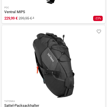
POC
Ventral MIPS
229,99 €
299,95 €
²
-23%
TATONKA
Sattel-Packsackhalter