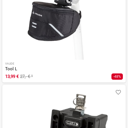
VAUDE
Tool L
13,99 €
27,- €
¹
-48%