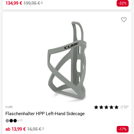
134,99 €
199,95 €
¹
-32%
(15)*
CUBE
Flaschenhalter HPP Left-Hand Sidecage
+11
ab
13,99 €
16,95 €
¹
-17%