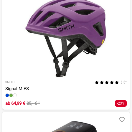
(1)*
SMITH
Signal MIPS
ab
64,99 €
85,- €
¹
-23%