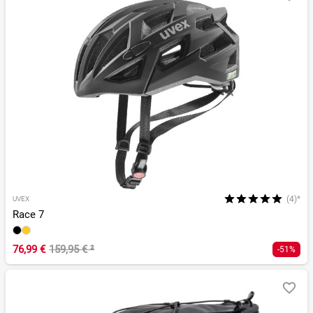
(4)*
UVEX
Race 7
76,99 €
159,95 €
²
-51%