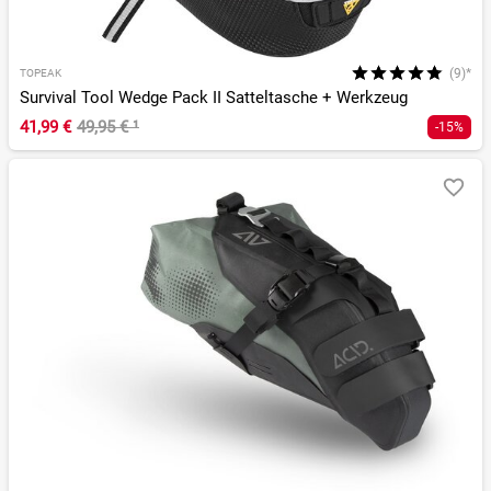
(9)*
TOPEAK
Survival Tool Wedge Pack II Satteltasche + Werkzeug
41,99 €
49,95 €
¹
-15%