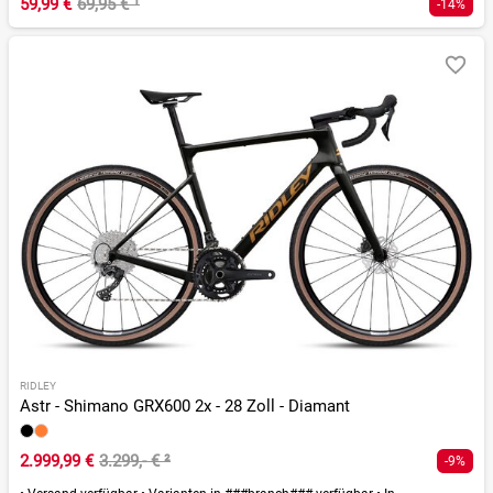
59,99 €
69,95 €
¹
-14%
RIDLEY
Astr - Shimano GRX600 2x - 28 Zoll - Diamant
2.999,99 €
3.299,- €
²
-9%