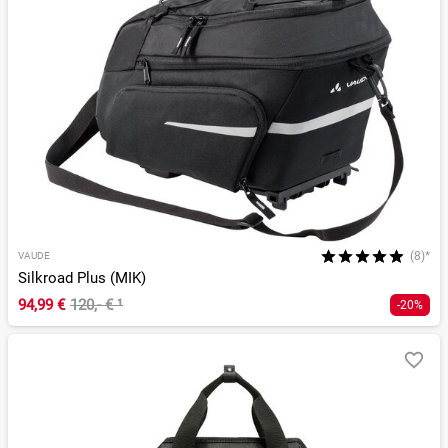
(8)*
VAUDE
Silkroad Plus (MIK)
94,99 €
120,- €
¹
-20%