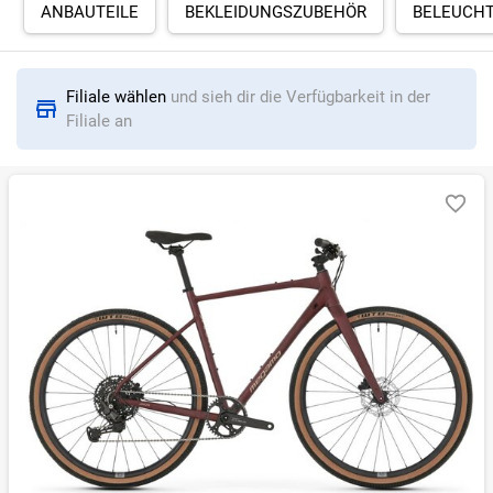
ANBAUTEILE
BEKLEIDUNGSZUBEHÖR
BELEUCH
RELEVANZ
BESTSELLER
ERSPARNIS IN %
N
Filiale wählen
und sieh dir die Verfügbarkeit in der
Filiale an