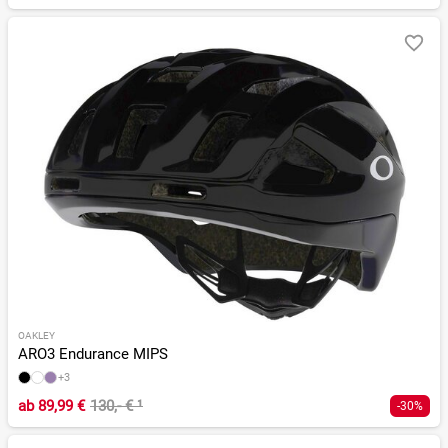
OAKLEY
ARO3 Endurance MIPS
+3
ab
89,99 €
130,- €
¹
-30%