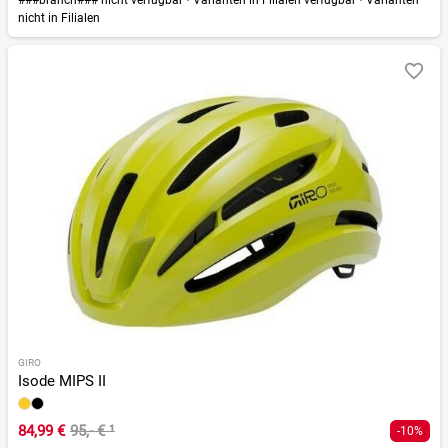
nicht in Filialen
GIRO
Isode MIPS II
84,99 €
95,- €
¹
-10%