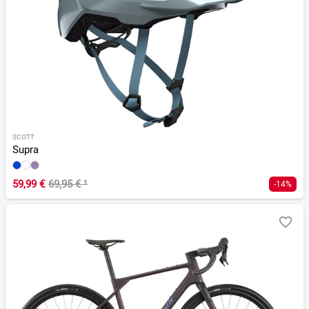
SCOTT
Supra
59,99 €
69,95 €
¹
-14%