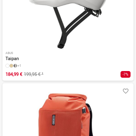
ABUS
Taipan
+1
184,99 €
199,95 €
¹
-7%