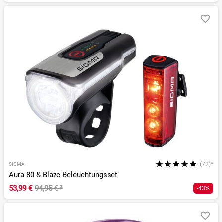
(72)*
SIGMA
Aura 80 & Blaze Beleuchtungsset
53,99 €
94,95 €
²
-43%