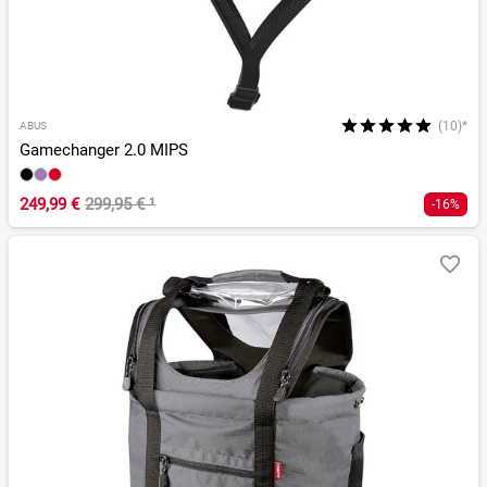
(10)*
ABUS
Gamechanger 2.0 MIPS
249,99 €
299,95 €
¹
-16%