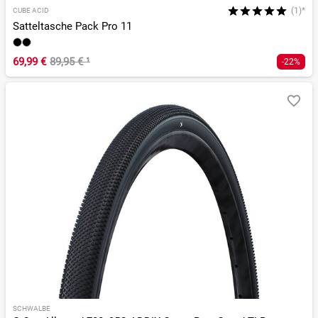
(1)*
CUBE ACID
Satteltasche Pack Pro 11
69,99 €
89,95 €
¹
-22%
SCHWALBE