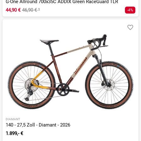
G-One Allround 700x35C ADDIX Green RaceGuard TLR
44,90 €
46,90 €
¹
-4%
DIAMANT
140 - 27,5 Zoll - Diamant - 2026
1.899,- €