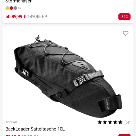
Stormchaser
+4
ab
89,99 €
149,95 €
²
-39%
(5)*
TOPEAK
BackLoader Satteltasche 10L