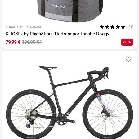
(2)*
KLICKFIX BY RIXEN&KAUL
KLICKfix by Rixen&Kaul Tiertransporttasche Doggy
79,99 €
106,95 €
¹
-25%