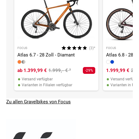
(3)*
FOCUS
FOCUS
Atlas 6.7 - 28 Zoll - Diamant
Atlas 6.8 - 28 Z
ab
1.399,99 €
1.999,- €
²
1.999,99 €
2.4
-29%
•
•
Versand verfügbar
Versand verfügb
•
•
Varianten in Filialen verfügbar
Varianten in Fili
Zu allen Gravelbikes von Focus