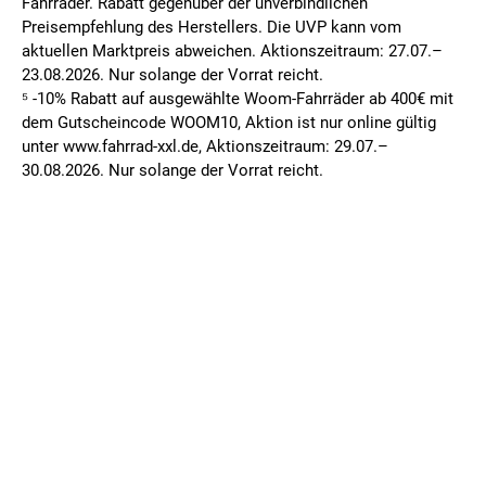
Fahrräder. Rabatt gegenüber der unverbindlichen
Preisempfehlung des Herstellers. Die UVP kann vom
aktuellen Marktpreis abweichen. Aktionszeitraum: 27.07.–
23.08.2026. Nur solange der Vorrat reicht.
⁵ -10% Rabatt auf ausgewählte Woom-Fahrräder ab 400€ mit
dem Gutscheincode WOOM10, Aktion ist nur online gültig
unter www.fahrrad-xxl.de, Aktionszeitraum: 29.07.–
30.08.2026. Nur solange der Vorrat reicht.
FILIALSUCHE
MEINE FILIALE
Deine PLZ oder Ort eingeben
Bitte wählen Sie zuerst eine Filiale aus.
AGB
DATENSCHUTZ
IMPRESSUM
Meinen Standort ermitteln
FILIALE WECHSELN
WIDERRUFSBELEHRUNG
© 2026 Fahrrad-XXL.de GmbH & Co. KG