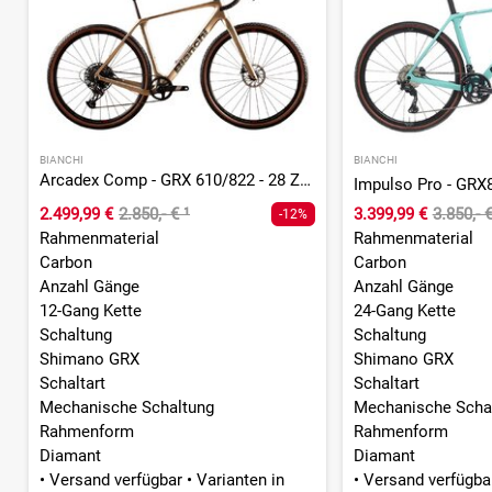
BIANCHI
BIANCHI
Arcadex Comp - GRX 610/822 - 28 Zoll - Diamant - 2026
2.499,99 €
2.850,- €
¹
3.399,99 €
3.850,- 
-12%
Rahmenmaterial
Rahmenmaterial
Carbon
Carbon
Anzahl Gänge
Anzahl Gänge
12-Gang Kette
24-Gang Kette
Schaltung
Schaltung
Shimano GRX
Shimano GRX
Schaltart
Schaltart
Mechanische Schaltung
Mechanische Scha
Rahmenform
Rahmenform
Diamant
Diamant
•
Versand verfügbar
•
Varianten in
•
Versand verfügb