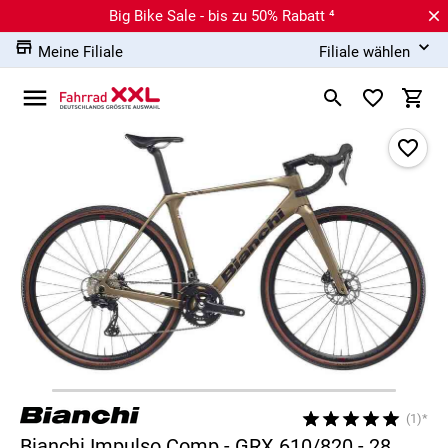
Big Bike Sale - bis zu 50% Rabatt ⁴
Meine Filiale
Filiale wählen
(1)*
Bianchi Impulso Comp - GRX 610/820 - 28