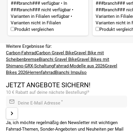
###branch### verfügbar
•
In
###branch### ver
###branch### nicht verfügbar
•
###branch### nich
Varianten in Filialen verfügbar
•
Varianten in Filial
Varianten nicht in Filialen
Varianten nicht in F
Produkt vergleichen
Produkt vergleic
Weitere Ergebnisse für:
Carbon-Fahrrad
Carbon Gravel Bike
Gravel Bike mit
Scheibenbremse
Bianchi Gravel Bike
Gravel Bikes mit
Shimano-GRX-Schaltung
Fahrrad-Modelle aus 2026
Gravel
Bikes 2026
Herrenfahrrad
Bianchi Impulso
JETZT ANGEBOTE SICHERN!
10 € Rabatt auf deine nächste Bestellung!³
*
Deine E-Mail Adresse
Ja, ich möchte regelmäßig den Newsletter mit wichtigen
Fahrrad-Themen, Sonder-Angeboten und Neuheiten per Mail