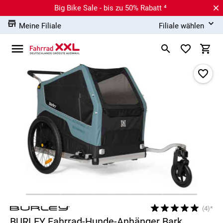
Big Bike Sale - bis zu 50% Rabatt ⁴
Meine Filiale
Filiale wählen
(4)*
BURLEY Fahrrad-Hunde-Anhänger Bark