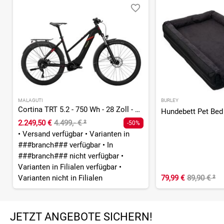
MALAGUTI
BURLEY
Cortina TRT 5.2 - 750 Wh - 28 Zoll - Trapez
Hundebett Pet Bed
2.249,50 €
4.499,- €
²
-50%
•
Versand verfügbar
•
Varianten in
###branch### verfügbar
•
In
###branch### nicht verfügbar
•
Varianten in Filialen verfügbar
•
Varianten nicht in Filialen
79,99 €
89,90 €
²
JETZT ANGEBOTE SICHERN!