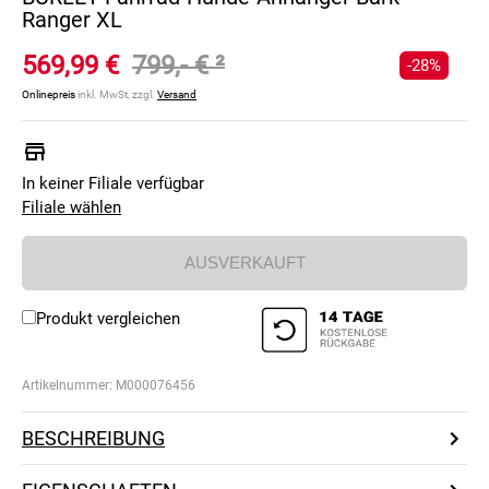
Ranger XL
569,99 €
799,- €
²
-28%
Onlinepreis
inkl. MwSt, zzgl.
Versand
In keiner Filiale verfügbar
Filiale wählen
AUSVERKAUFT
Produkt vergleichen
Artikelnummer:
M000076456
BESCHREIBUNG