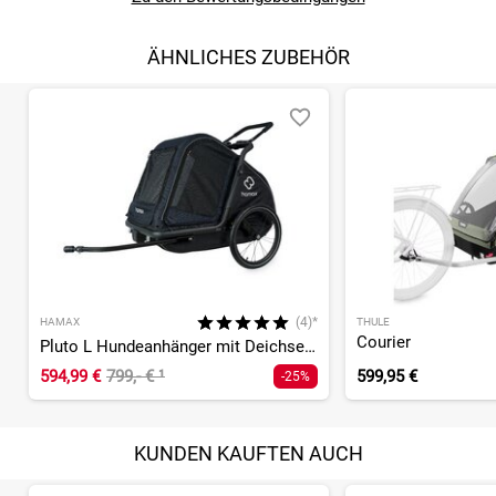
ÄHNLICHES ZUBEHÖR
(4)*
HAMAX
THULE
Courier
Pluto L Hundeanhänger mit Deichsel und Buggyrad
594,99 €
799,- €
¹
599,95 €
-25%
KUNDEN KAUFTEN AUCH