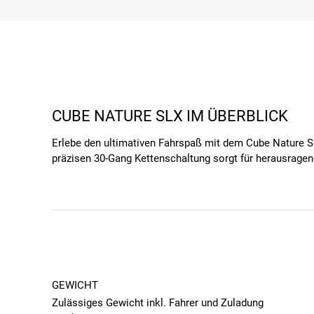
CUBE NATURE SLX IM ÜBERBLICK
Erlebe den ultimativen Fahrspaß mit dem Cube Nature SL
präzisen 30-Gang Kettenschaltung sorgt für herausrage
während die hydraulische Shimano XT BR-M8100 Hinterbre
individuelle Note und macht es zu deinem idealen Beglei
WEITERE HIGHLIGHTS DES CUBE NA
Wenn du ein Crossbike suchst, das sich sowohl für ents
interessante Wahl für deine Abenteuer:
Rahmen:
Der Rahmen des Cube Nature SLX besteht 
GEWICHT
Diese ist speziell auf vielseitige Einsätze ausgel
Zulässiges Gewicht inkl. Fahrer und Zuladung