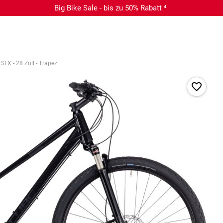
Big Bike Sale - bis zu 50% Rabatt ⁴
SLX - 28 Zoll - Trapez