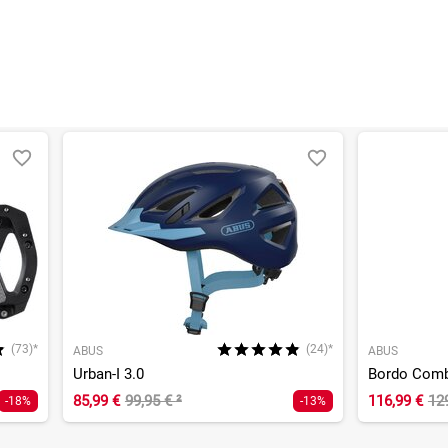
(73)*
(24)*
ABUS
ABUS
Urban-I 3.0
85,99 €
99,95 €
²
116,99 €
12
-18%
-13%