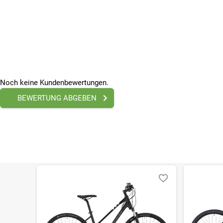
Schwalbe Land Cruiser, Active Light, 28x2,00" (50-622)
Felge hinten
Cube EX21, 32H, Disc, Tubeless Ready
Reifen (hinten)
Schwalbe Land Cruiser, Active Light, 28x2,00" (50-622)
SONSTIGE
Tretlager
Noch keine Kundenbewertungen.
Shimano BB-MT501, 68mm BSA
Hersteller
BEWERTUNG ABGEBEN
Pending System GmbH & Co. KG, Ludwig-Hüttner-Str. 5-
Beleuchtung
ohne Beleuchtung
Farbe
Grau
Federung
Mit Federung
Gänge
30 - Gänge
Geschlecht
Damen