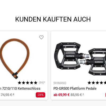
KUNDEN KAUFTEN AUCH
(66)*
SHIMANO
in 7210/110 Kettenschloss
PD-GR500 Plattform Pedale
74,95 €
²
ab
69,99 €
85,95 €
¹
-26%