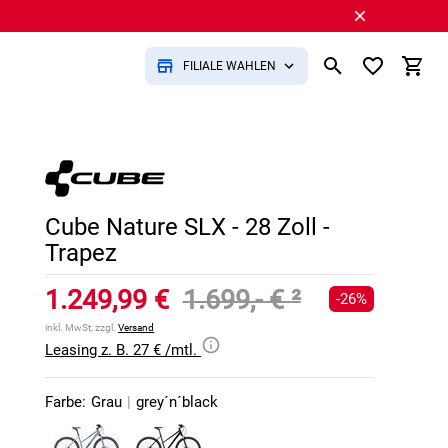
FILIALE WÄHLEN
Cube Nature SLX - 28 Zoll -
Trapez
1.249,99 €
1.699,- €
²
-26%
inkl. MwSt, zzgl.
Versand
Leasing z. B. 27 € /mtl.
Farbe:
Grau
|
grey´n´black