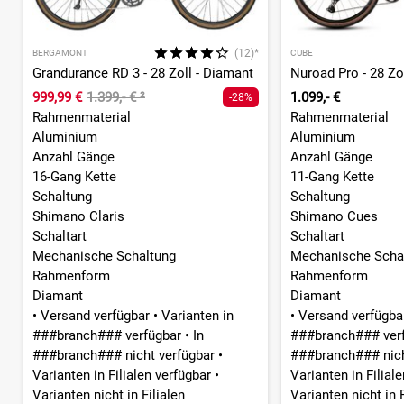
(12)*
BERGAMONT
CUBE
Grandurance RD 3 - 28 Zoll - Diamant
Nuroad Pro - 28 Zol
999,99 €
1.399,- €
²
1.099,- €
-28%
Rahmenmaterial
Rahmenmaterial
Aluminium
Aluminium
Anzahl Gänge
Anzahl Gänge
16-Gang Kette
11-Gang Kette
Schaltung
Schaltung
Shimano Claris
Shimano Cues
Schaltart
Schaltart
Mechanische Schaltung
Mechanische Scha
Rahmenform
Rahmenform
Diamant
Diamant
•
Versand verfügbar
•
Varianten in
•
Versand verfügb
###branch### verfügbar
•
In
###branch### ver
###branch### nicht verfügbar
•
###branch### nich
Varianten in Filialen verfügbar
•
Varianten in Filial
Varianten nicht in Filialen
Varianten nicht in F