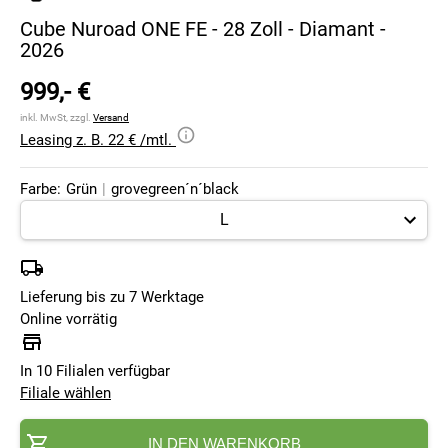
Cube Nuroad ONE FE - 28 Zoll - Diamant -
2026
999,- €
inkl. MwSt, zzgl.
Versand
Leasing z. B. 22 € /mtl.
Farbe:
Grün
|
grovegreen´n´black
Lieferung bis zu 7 Werktage
Online vorrätig
In 10 Filialen verfügbar
Filiale wählen
IN DEN WARENKORB