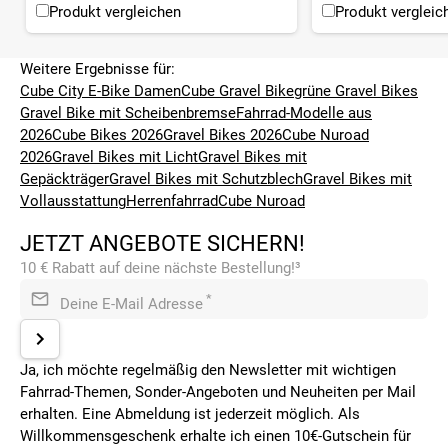
Produkt vergleichen
Produkt vergleic
Weitere Ergebnisse für:
Cube City E-Bike Damen
Cube Gravel Bike
grüne Gravel Bikes
Gravel Bike mit Scheibenbremse
Fahrrad-Modelle aus
2026
Cube Bikes 2026
Gravel Bikes 2026
Cube Nuroad
2026
Gravel Bikes mit Licht
Gravel Bikes mit
Gepäckträger
Gravel Bikes mit Schutzblech
Gravel Bikes mit
Vollausstattung
Herrenfahrrad
Cube Nuroad
JETZT ANGEBOTE SICHERN!
10 € Rabatt auf deine nächste Bestellung!³
*
Deine E-Mail Adresse
Ja, ich möchte regelmäßig den Newsletter mit wichtigen
Fahrrad-Themen, Sonder-Angeboten und Neuheiten per Mail
erhalten. Eine Abmeldung ist jederzeit möglich. Als
Willkommensgeschenk erhalte ich einen 10€-Gutschein für