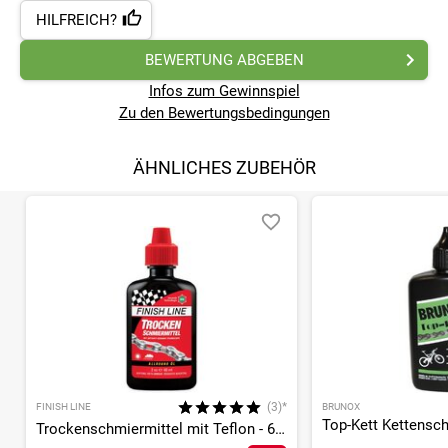
Dr. O.K. Wack Chemie GmbH
HILFREICH?
Bunsenstraße 6
D - 85053 Ingolstadt
BEWERTUNG ABGEBEN
Tel.: +49 841 635-0
Email: info@dr-wack.com
Infos zum Gewinnspiel
Homepage: www.dr-wack.com
Zu den Bewertungsbedingungen
ÄHNLICHES ZUBEHÖR
(3)*
FINISH LINE
BRUNOX
Trockenschmiermittel mit Teflon - 60ml