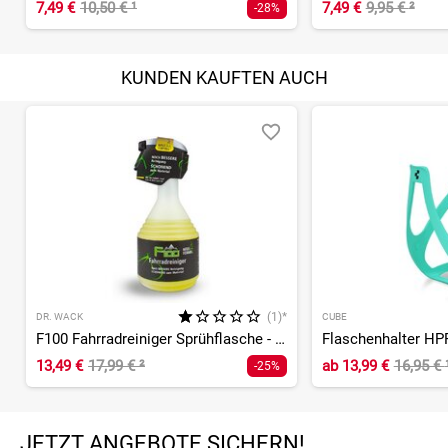
7,49 €
10,50 €
¹
7,49 €
9,95 €
²
-28%
KUNDEN KAUFTEN AUCH
(1)*
DR. WACK
CUBE
F100 Fahrradreiniger Sprühflasche - 750ml
Flaschenhalter HP
13,49 €
17,99 €
²
ab
13,99 €
16,95 €
-25%
JETZT ANGEBOTE SICHERN!