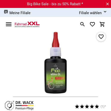
Big Bike Sale - bis zu 50% Rabatt ⁴
Meine Filiale
Filiale wählen
(1)*