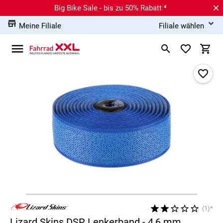
Big Bike Sale - bis zu 50% Rabatt ⁴
Meine Filiale
Filiale wählen
(1)*
Lizard Skins DSP Lenkerband - 4,6 mm