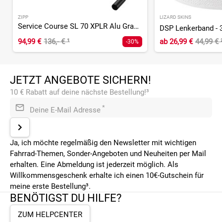
ZIPP
LIZARD SKINS
Service Course SL 70 XPLR Alu Gravel Lenker - 31,8 mm
DSP Lenkerband - 
94,99 €
136,- €
¹
ab
26,99 €
44,99 €
-30%
JETZT ANGEBOTE SICHERN!
10 € Rabatt auf deine nächste Bestellung!³
*
Deine E-Mail Adresse
Ja, ich möchte regelmäßig den Newsletter mit wichtigen
Fahrrad-Themen, Sonder-Angeboten und Neuheiten per Mail
erhalten. Eine Abmeldung ist jederzeit möglich. Als
Willkommensgeschenk erhalte ich einen 10€-Gutschein für
meine erste Bestellung³.
BENÖTIGST DU HILFE?
ZUM HELPCENTER