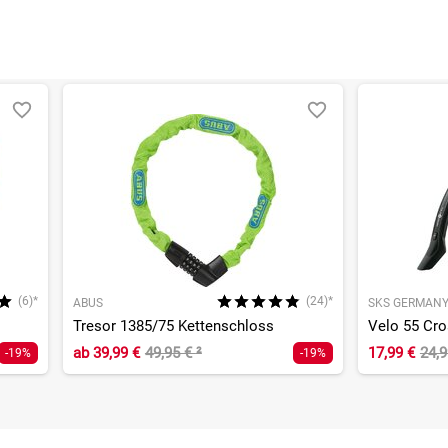
(6)*
(24)*
ABUS
SKS GERMAN
Tresor 1385/75 Kettenschloss
ab
39,99 €
49,95 €
²
17,99 €
24,
-19%
-19%