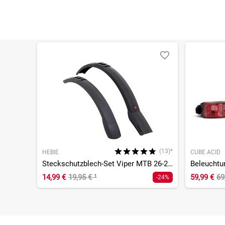
(13)*
HEBIE
CUBE ACID
Steckschutzblech-Set Viper MTB 26-29 Zoll
Beleuchtu
14,99 €
19,95 €
¹
59,99 €
69
-24%