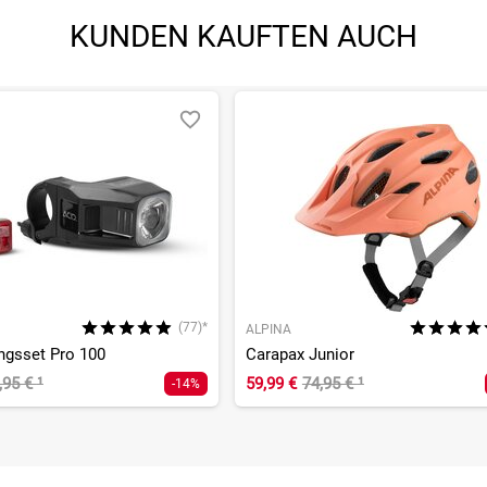
KUNDEN KAUFTEN AUCH
(77)*
ALPINA
ngsset Pro 100
Carapax Junior
,95 €
¹
59,99 €
74,95 €
¹
-14%