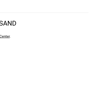
Die Geometrie und Ausstattung des Fahrrads sind perfekt
Komfort und Sicherheit für junge Mountainbike-
RSAND
Center
.