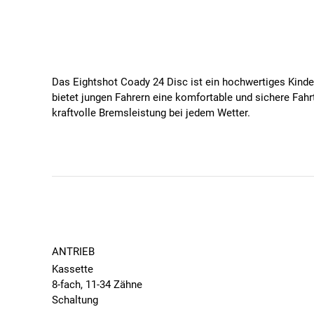
Das Eightshot Coady 24 Disc ist ein hochwertiges Kind
bietet jungen Fahrern eine komfortable und sichere Fahr
kraftvolle Bremsleistung bei jedem Wetter.
Besondere Features des Eightshot Coady 24 Disc
Leichter Aluminiumrahmen:
Bietet Stabilität und 
Reifen:
Kenda Booster 24x2,20" Reifen sorgen für 
Hydraulische Scheibenbremsen:
Kraftvolle und zu
ANTRIEB
Kassette
8-Gang Kettenschaltung:
Unterstützt Kinder beim 
8-fach, 11-34 Zähne
Schaltung