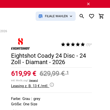
FILIALE WÄHLEN
- 2026
(1)*
Eightshot Coady 24 Disc - 24
Zoll - Diamant - 2026
619,99 €
629,99 €
¹
inkl. MwSt, zzgl.
Versand
Leasing z. B. 13 € /mtl.
Farbe:
Grau
|
grey
Größe: One Size