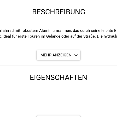
BESCHREIBUNG
erfahrrad mit robustem Aluminiumrahmen, das durch seine leichte
t, ideal für erste Touren im Gelände oder auf der Straße. Die hydra
MEHR ANZEIGEN
ein geringes Gewicht für einfaches Handling und sicheres Fahren.
EIGENSCHAFTEN
guten Grip und Komfort auf verschiedenen Untergründen.
verlässige Bremsleistung vorne und hinten für maximale Sicherheit.
sicheren Lernen und ermöglicht eine einfache Anpassung an untersc