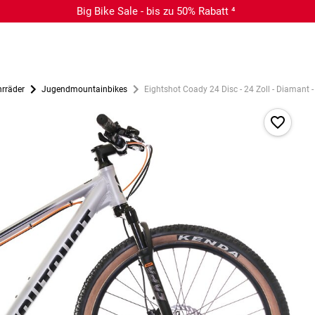
Big Bike Sale - bis zu 50% Rabatt ⁴
rräder
Jugendmountainbikes
Eightshot Coady 24 Disc - 24 Zoll - Diamant 