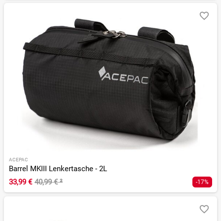
ACEPAC
Barrel MKIII Lenkertasche - 2L
33,99 €
40,99 €
²
-17%