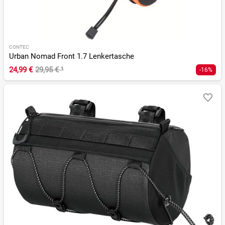
CONTEC
Urban Nomad Front 1.7 Lenkertasche
24,99 €
29,95 €
¹
-16%