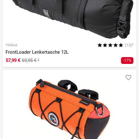
(13)*
TOPEAK
FrontLoader Lenkertasche 12L
57,99 €
69,95 €
¹
-17%