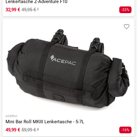
Lenkertasche Z-Adventure F10
32,99 €
49,95 €
¹
-33%
ACEPAC
Mini Bar Roll MKIII Lenkertasche - 5-7L
49,99 €
59,99 €
²
-16%