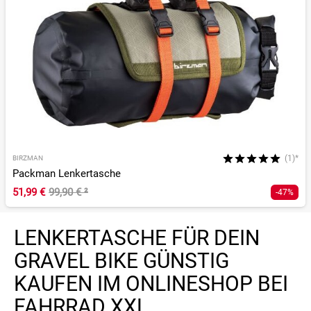
(1)*
BIRZMAN
Packman Lenkertasche
51,99 €
99,90 €
²
-47%
LENKERTASCHE FÜR DEIN
GRAVEL BIKE GÜNSTIG
KAUFEN IM ONLINESHOP BEI
FAHRRAD XXL