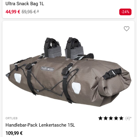
Ultra Snack Bag 1L
44,99 €
59,95 €
²
-24%
(4)*
ORTLIEB
Handlebar-Pack Lenkertasche 15L
109,99 €