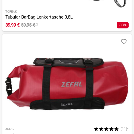
TOPEAK
Tubular BarBag Lenkertasche 3,8L
39,99 €
59,95 €
¹
-33%
(11)*
ZEFAL