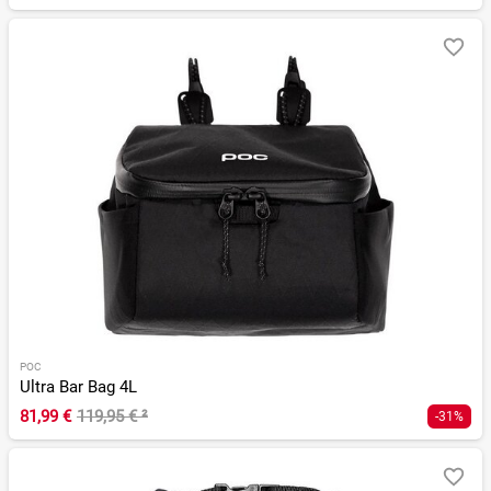
POC
Ultra Bar Bag 4L
81,99 €
119,95 €
²
-31%