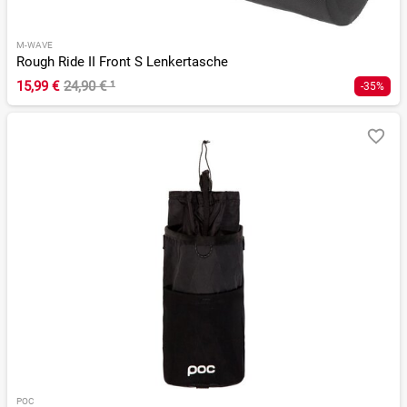
M-WAVE
Rough Ride II Front S Lenkertasche
15,99 €
24,90 €
¹
-35%
POC