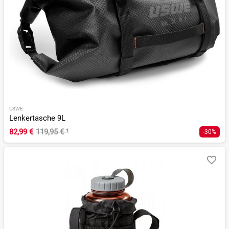
USWE
Lenkertasche 9L
82,99 €
119,95 €
¹
-30%