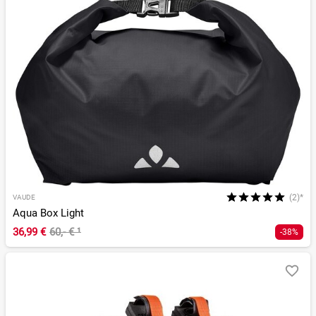
(2)*
VAUDE
Aqua Box Light
36,99 €
60,- €
¹
-38%