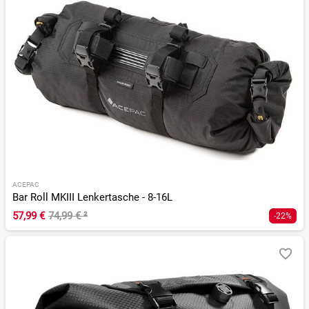
ACEPAC
Bar Roll MKIII Lenkertasche - 8-16L
57,99 €
74,99 €
²
-22%