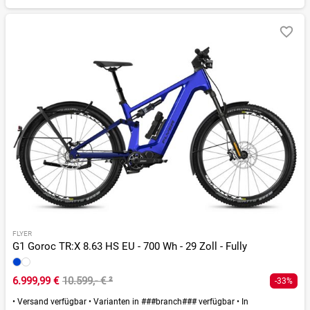
FLYER
G1 Goroc TR:X 8.63 HS EU - 700 Wh - 29 Zoll - Fully
6.999,99 €
10.599,- €
²
-33%
•
Versand verfügbar
•
Varianten in ###branch### verfügbar
•
In