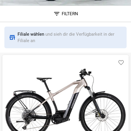
FILTERN
Sortieren nach
Filiale wählen
und sieh dir die Verfügbarkeit in der
RELEVANZ
BESTSELLER
ERSPARNIS IN %
N
Filiale an