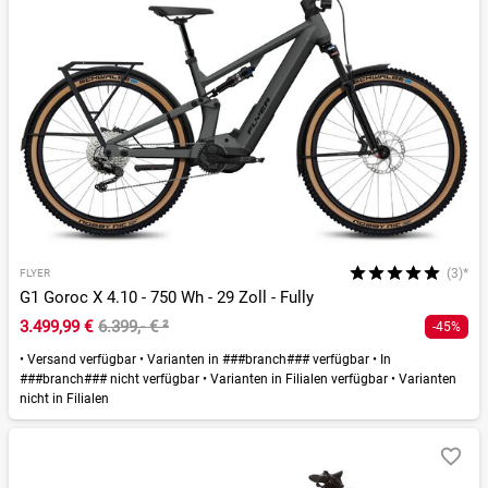
(3)*
FLYER
G1 Goroc X 4.10 - 750 Wh - 29 Zoll - Fully
3.499,99 €
6.399,- €
²
-45%
•
Versand verfügbar
•
Varianten in ###branch### verfügbar
•
In
###branch### nicht verfügbar
•
Varianten in Filialen verfügbar
•
Varianten
nicht in Filialen