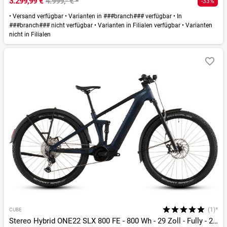
3.299,99 €
4.999,- €
²
-33%
•
Versand verfügbar
•
Varianten in ###branch### verfügbar
•
In
###branch### nicht verfügbar
•
Varianten in Filialen verfügbar
•
Varianten
nicht in Filialen
(1)*
CUBE
Stereo Hybrid ONE22 SLX 800 FE - 800 Wh - 29 Zoll - Fully - 2026