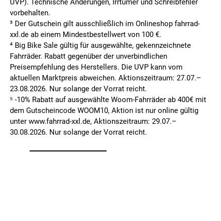
UVP). Technische Änderungen, Irrtümer und Schreibfehler
vorbehalten.
³ Der Gutschein gilt ausschließlich im Onlineshop fahrrad-
xxl.de ab einem Mindestbestellwert von 100 €.
⁴ Big Bike Sale gültig für ausgewählte, gekennzeichnete
Fahrräder. Rabatt gegenüber der unverbindlichen
Preisempfehlung des Herstellers. Die UVP kann vom
aktuellen Marktpreis abweichen. Aktionszeitraum: 27.07.–
23.08.2026. Nur solange der Vorrat reicht.
⁵ -10% Rabatt auf ausgewählte Woom-Fahrräder ab 400€ mit
dem Gutscheincode WOOM10, Aktion ist nur online gültig
unter www.fahrrad-xxl.de, Aktionszeitraum: 29.07.–
30.08.2026. Nur solange der Vorrat reicht.
FILIALSUCHE
MEINE FILIALE
Deine PLZ oder Ort eingeben
Bitte wählen Sie zuerst eine Filiale aus.