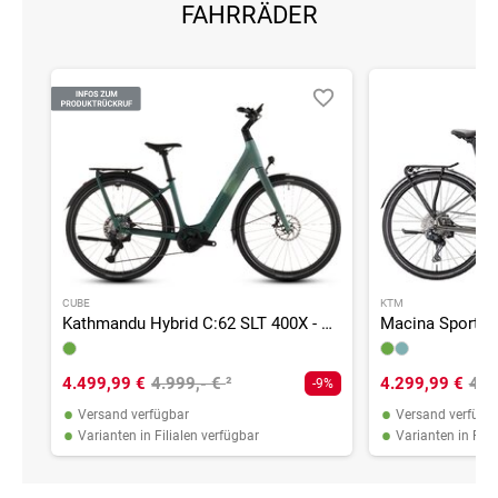
FAHRRÄDER
CUBE
KTM
Kathmandu Hybrid C:62 SLT 400X - 400 Wh - 28 Zoll - Tiefeinsteiger - 2026
4.499,99 €
4.999,- €
²
4.299,99 €
4.6
-9%
•
•
Versand verfügbar
Versand verfügb
•
•
Varianten in Filialen verfügbar
Varianten in Fili