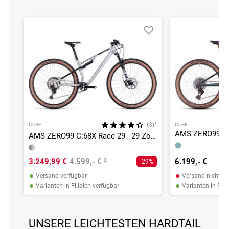
(3)*
CUBE
CUBE
AMS ZERO99 C:68X Race 29 - 29 Zoll - Fully
3.249,99 €
4.599,- €
²
6.199,- €
-29%
•
•
Versand verfügbar
Versand nicht ve
•
•
Varianten in Filialen verfügbar
Varianten in Fili
UNSERE LEICHTESTEN HARDTAIL