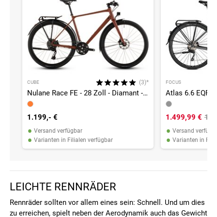
(3)*
CUBE
FOCUS
Nulane Race FE - 28 Zoll - Diamant - 2026
Atlas 6.6 EQP - 
1.199,- €
1.499,99 €
1.6
•
•
Versand verfügbar
Versand verfügb
•
•
Varianten in Filialen verfügbar
Varianten in Fili
LEICHTE RENNRÄDER
Rennräder sollten vor allem eines sein: Schnell. Und um dies
zu erreichen, spielt neben der Aerodynamik auch das Gewicht