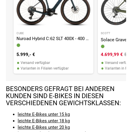
CUBE
SCOTT
Nuroad Hybrid C:62 SLT 400X - 400 Wh - 28 Zoll - Diamant - 2026
5.999,- €
4.699,99 €
5.9
•
•
Versand verfügbar
Versand verfügb
•
•
Varianten in Filialen verfügbar
Varianten in Fili
BESONDERS GEFRAGT BEI ANDEREN
KUNDEN SIND E-BIKES IN DIESEN
VERSCHIEDENEN GEWICHTSKLASSEN:
leichte E-Bikes unter 15 kg
leichte E-Bikes unter 18 kg
leichte E-Bikes unter 20 kg