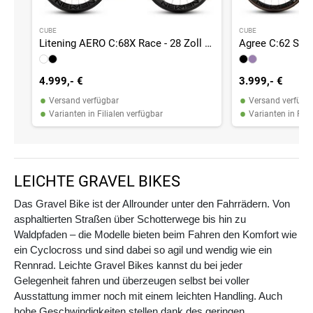
CUBE
CUBE
Litening AERO C:68X Race - 28 Zoll - Diamant - 2026
4.999,- €
3.999,- €
•
•
Versand verfügbar
Versand verfügb
•
•
Varianten in Filialen verfügbar
Varianten in Fili
LEICHTE GRAVEL BIKES
Das Gravel Bike ist der Allrounder unter den Fahrrädern. Von
asphaltierten Straßen über Schotterwege bis hin zu
Waldpfaden – die Modelle bieten beim Fahren den Komfort wie
ein Cyclocross und sind dabei so agil und wendig wie ein
Rennrad. Leichte Gravel Bikes kannst du bei jeder
Gelegenheit fahren und überzeugen selbst bei voller
Ausstattung immer noch mit einem leichten Handling. Auch
hohe Geschwindigkeiten stellen dank des geringen