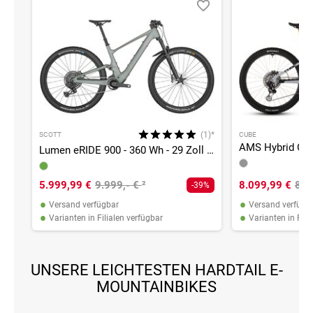
(1)*
SCOTT
CUBE
Lumen eRIDE 900 - 360 Wh - 29 Zoll - Fully
5.999,99 €
9.999,- €
²
8.099,99 €
8.9
-39%
•
•
Versand verfügbar
Versand verfügb
•
•
Varianten in Filialen verfügbar
Varianten in Fili
UNSERE LEICHTESTEN HARDTAIL E-
MOUNTAINBIKES