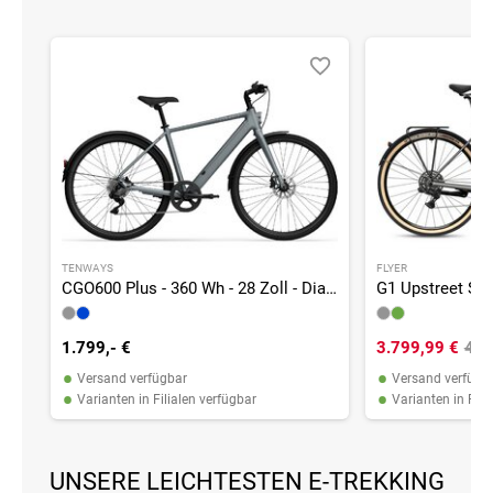
TENWAYS
FLYER
CGO600 Plus - 360 Wh - 28 Zoll - Diamant - 2026
1.799,- €
3.799,99 €
4.1
•
•
Versand verfügbar
Versand verfügb
•
•
Varianten in Filialen verfügbar
Varianten in Fili
UNSERE LEICHTESTEN E-TREKKING