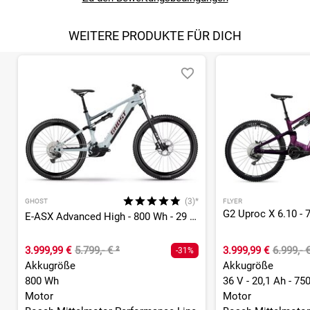
WEITERE PRODUKTE FÜR DICH
(3)*
GHOST
FLYER
E-ASX Advanced High - 800 Wh - 29 - 27,5 Zoll - Fully
3.999,99 €
5.799,- €
²
3.999,99 €
6.999,- 
-31%
Akkugröße
Akkugröße
800 Wh
36 V - 20,1 Ah - 75
Motor
Motor