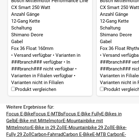
Bosch Mittelmotor Performance Line
Bosch Mittelmotor
CX Smart 250 Watt
CX Smart 250 Watt
Anzahl Gänge
Anzahl Gänge
12-Gang Kette
12-Gang Kette
Schaltung
Schaltung
Shimano Deore
Shimano Deore
Gabel
Gabel
Fox 36 Float 160mm
Fox 36 Float Rhyt
•
Versand verfügbar
•
Varianten in
•
Versand verfügb
###branch### verfügbar
•
In
###branch### ver
###branch### nicht verfügbar
•
###branch### nich
Varianten in Filialen verfügbar
•
Varianten in Filial
Varianten nicht in Filialen
Varianten nicht in F
Produkt vergleichen
Produkt vergleic
Weitere Ergebnisse für:
Focus E-Bike
Focus E-MTBs
Focus E-Bike Fully
E-Bikes in
Gelb
E-Bike mit Mittelmotor
E-Mountainbike mit
Mittelmotor
E-Bike in 29 Zoll
E-Mountainbike 29 Zoll
E-Bike-
Fully 29 Zoll
Carbon-Fahrrad
Carbon E-Bike
E-MTB Carbon
E-