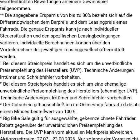
veröffentlichten Bewertungen an einem Gewinnspiel
teilgenommen.
**
Die angegebene Ersparnis von bis zu 30% bezieht sich auf die
Differenz zwischen dem Barpreis und dem Leasingpreis eines
Fahrrads. Die genaue Ersparnis kann je nach individueller
Steuersituation und den spezifischen Leasingbedingungen
variieren. Individuelle Berechnungen können über den
Vorteilsrechner der jeweiligen Leasinggesellschaft ermittelt
werden.
¹ Bei diesem Streichpreis handelt es sich um die unverbindliche
Preisempfehlung des Herstellers (UVP). Technische Änderungen,
Irrtümer und Schreibfehler vorbehalten.
² Bei diesem Streichpreis handelt es sich um eine ehemalige
unverbindliche Preisempfehlung des Herstellers (ehemaliger UVP).
Technische Änderungen, Irrtümer und Schreibfehler vorbehalten.
³ Der Gutschein gilt ausschließlich im Onlineshop fahrrad-xxl.de ab
einem Mindestbestellwert von 100 €.
⁴ Big Bike Sale gültig für ausgewählte, gekennzeichnete Fahrräder.
Rabatt gegenüber der unverbindlichen Preisempfehlung des
Herstellers. Die UVP kann vom aktuellen Marktpreis abweichen.
Aktionszeitraum: 27.07.–23.08.2026. Nur solange der Vorrat reicht.