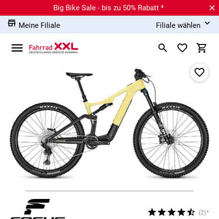
Big Bike Sale - bis zu 50% Rabatt ⁴
Meine Filiale
Filiale wählen
(2)*