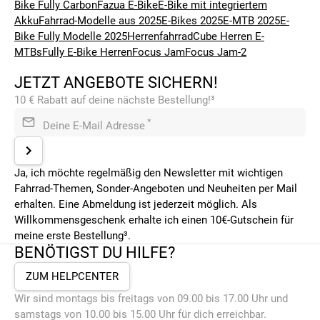
Bike Fully Carbon
Fazua E-Bike
E-Bike mit integriertem
Akku
Fahrrad-Modelle aus 2025
E-Bikes 2025
E-MTB 2025
E-
Bike Fully Modelle 2025
Herrenfahrrad
Cube Herren E-
MTBs
Fully E-Bike Herren
Focus Jam
Focus Jam-2
JETZT ANGEBOTE SICHERN!
10 € Rabatt auf deine nächste Bestellung!³
*
Deine E-Mail Adresse
Ja, ich möchte regelmäßig den Newsletter mit wichtigen
Fahrrad-Themen, Sonder-Angeboten und Neuheiten per Mail
erhalten. Eine Abmeldung ist jederzeit möglich. Als
Willkommensgeschenk erhalte ich einen 10€-Gutschein für
meine erste Bestellung³.
BENÖTIGST DU HILFE?
ZUM HELPCENTER
Wir sind montags bis freitags von 09.00 bis 17.00 Uhr und
samstags von 10.00 bis 15.00 Uhr für dich erreichbar.