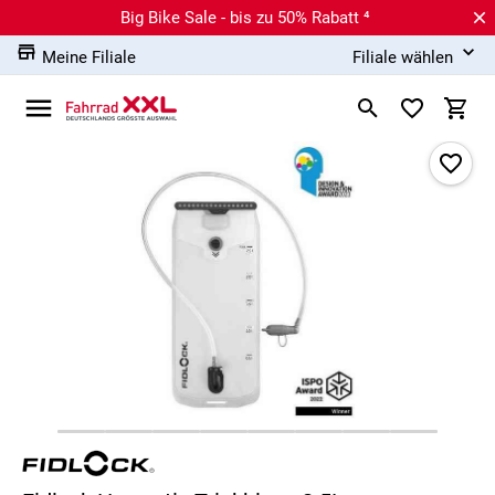
Big Bike Sale - bis zu 50% Rabatt ⁴
Meine Filiale
Filiale wählen