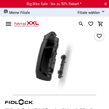
Big Bike Sale - bis zu 50% Rabatt ⁴
Meine Filiale
Filiale wählen