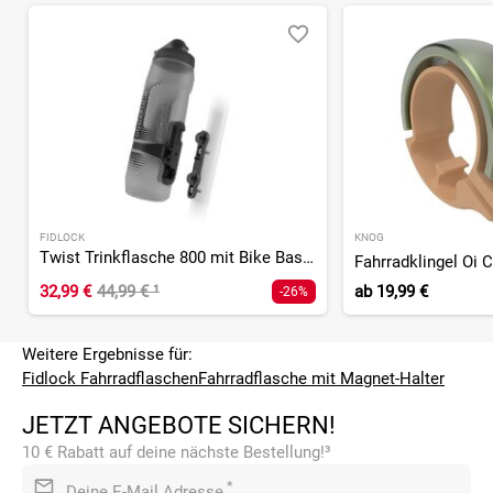
FIDLOCK
KNOG
Twist Trinkflasche 800 mit Bike Base Flaschenhalter
Fahrradklingel Oi 
32,99 €
44,99 €
¹
ab
19,99 €
-26%
Weitere Ergebnisse für:
Fidlock Fahrradflaschen
Fahrradflasche mit Magnet-Halter
JETZT ANGEBOTE SICHERN!
10 € Rabatt auf deine nächste Bestellung!³
*
Deine E-Mail Adresse