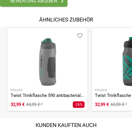
BEWERTUNG ABGEBEN
ÄHNLICHES ZUBEHÖR
FIDLOCK
FIDLOCK
Twist Trinkflasche 590 antibacterial mit Bottle Connector
32,99 €
44,99 €
¹
32,99 €
44,99 €
¹
-26%
KUNDEN KAUFTEN AUCH