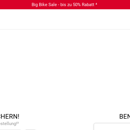
Big Bike Sale - bis zu 50% Rabatt ⁴
CHERN!
BEN
stellung!³