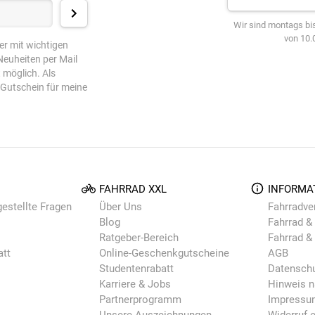
Wir sind montags bis
von 10.0
er mit wichtigen
euheiten per Mail
t möglich. Als
-Gutschein für meine
FAHRRAD XXL
INFORMA
gestellte Fragen
Über Uns
Fahrradve
Blog
Fahrrad & 
Ratgeber-Bereich
Fahrrad &
att
Online-Geschenkgutscheine
AGB
Studentenrabatt
Datensch
Karriere & Jobs
Hinweis n
Partnerprogramm
Impressu