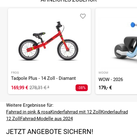
FROG
WOOM
Tadpole Plus - 14 Zoll - Diamant
WOW - 2026
169,99 €
278,31 €
²
179,- €
-38%
Weitere Ergebnisse für:
Fahrrad in pink & rosa
Kinderfahrrad mit 12 Zoll
Kinderlaufrad
12 Zoll
Fahrrad-Modelle aus 2024
JETZT ANGEBOTE SICHERN!