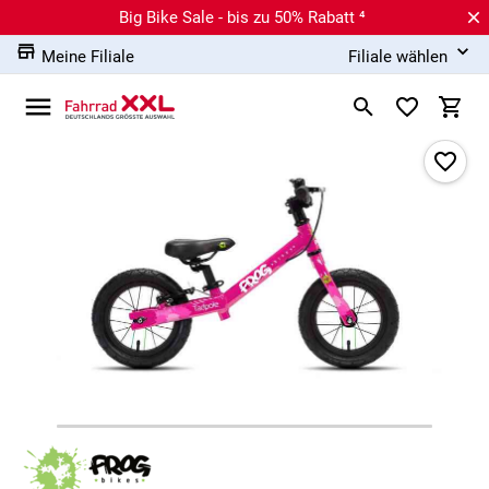
Big Bike Sale - bis zu 50% Rabatt ⁴
Meine Filiale
Filiale wählen