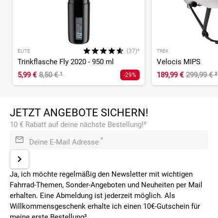
(37)*
ELITE
TREK
Trinkflasche Fly 2020 - 950 ml
Velocis MIPS
5,99 €
8,50 €
¹
189,99 €
299,99 €
²
-29%
JETZT ANGEBOTE SICHERN!
10 € Rabatt auf deine nächste Bestellung!³
*
Deine E-Mail Adresse
Ja, ich möchte regelmäßig den Newsletter mit wichtigen
Fahrrad-Themen, Sonder-Angeboten und Neuheiten per Mail
erhalten. Eine Abmeldung ist jederzeit möglich. Als
Willkommensgeschenk erhalte ich einen 10€-Gutschein für
meine erste Bestellung³.