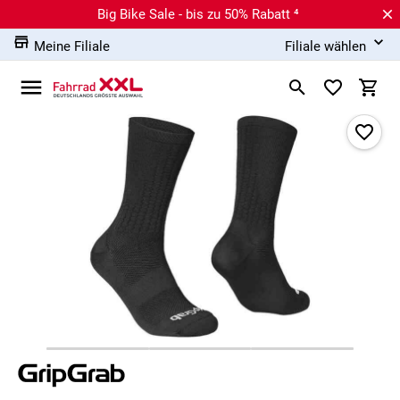
Big Bike Sale - bis zu 50% Rabatt ⁴
Meine Filiale
Filiale wählen