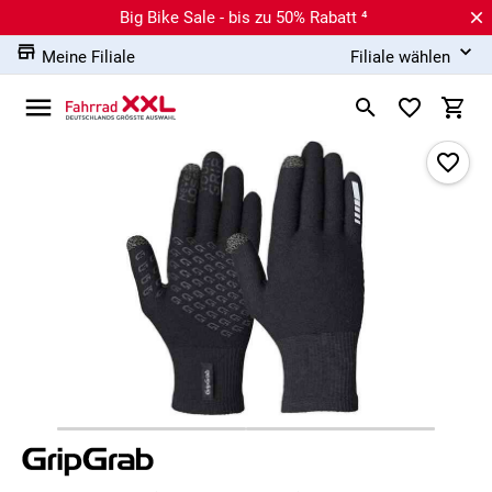
Big Bike Sale - bis zu 50% Rabatt ⁴
Meine Filiale
Filiale wählen