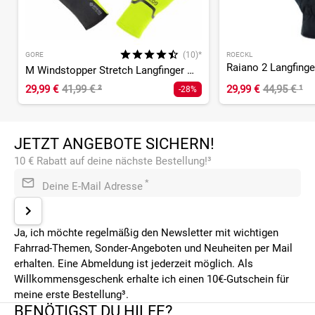
(10)*
GORE
ROECKL
Raiano 2 Langfing
M Windstopper Stretch Langfinger Handschuhe
29,99 €
41,99 €
²
29,99 €
44,95 €
¹
-28%
JETZT ANGEBOTE SICHERN!
10 € Rabatt auf deine nächste Bestellung!³
*
Deine E-Mail Adresse
Ja, ich möchte regelmäßig den Newsletter mit wichtigen
Fahrrad-Themen, Sonder-Angeboten und Neuheiten per Mail
erhalten. Eine Abmeldung ist jederzeit möglich. Als
Willkommensgeschenk erhalte ich einen 10€-Gutschein für
meine erste Bestellung³.
BENÖTIGST DU HILFE?