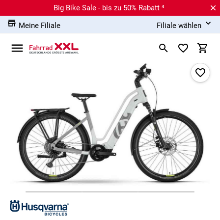
Big Bike Sale - bis zu 50% Rabatt ⁴
Meine Filiale
Filiale wählen