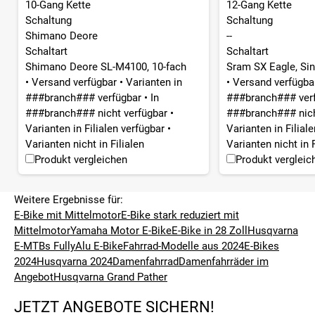
10-Gang Kette
12-Gang Kette
Schaltung
Schaltung
Shimano Deore
--
Schaltart
Schaltart
Shimano Deore SL-M4100, 10-fach
Sram SX Eagle, Sin
•
Versand verfügbar
•
Varianten in
•
Versand verfügb
###branch### verfügbar
•
In
###branch### ver
###branch### nicht verfügbar
•
###branch### nich
Varianten in Filialen verfügbar
•
Varianten in Filial
Varianten nicht in Filialen
Varianten nicht in F
Produkt vergleichen
Produkt vergleic
Weitere Ergebnisse für:
E-Bike mit Mittelmotor
E-Bike stark reduziert mit
Mittelmotor
Yamaha Motor E-Bike
E-Bike in 28 Zoll
Husqvarna
E-MTBs Fully
Alu E-Bike
Fahrrad-Modelle aus 2024
E-Bikes
2024
Husqvarna 2024
Damenfahrrad
Damenfahrräder im
Angebot
Husqvarna Grand Pather
JETZT ANGEBOTE SICHERN!