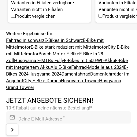
Varianten in Filialen verfügbar
•
Varianten in Filial
Varianten nicht in Filialen
Varianten nicht in F
Produkt vergleichen
Produkt vergleic
Weitere Ergebnisse für:
Fahrrad in schwarz
E-Bikes in Schwarz
E-Bike mit
Mittelmotor
E-Bike stark reduziert mit Mittelmotor
City E-Bike
mit Mittelmotor
Bosch Motor E-Bike
E-Bike in 28
Zoll
Husqvarna E-MTBs Fully
E-Bikes mit 500-Wh-Akku
E-Bike
mit integriertem Akku
Alu E-Bike
Fahrrad-Modelle aus 2024
E-
Bikes 2024
Husqvarna 2024
Damenfahrrad
Damenfahrräder im
Angebot
City E-Bike Damen
Husqvarna Towner
Husqvarna
Grand Towner
JETZT ANGEBOTE SICHERN!
10 € Rabatt auf deine nächste Bestellung!³
*
Deine E-Mail Adresse