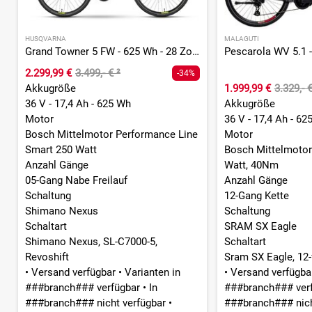
HUSQVARNA
MALAGUTI
Grand Towner 5 FW - 625 Wh - 28 Zoll - Tiefeinsteiger
2.299,99 €
3.499,- €
²
-34%
Akkugröße
1.999,99 €
3.329,- 
36 V - 17,4 Ah - 625 Wh
Akkugröße
Motor
36 V - 17,4 Ah - 62
Bosch Mittelmotor Performance Line
Motor
Smart 250 Watt
Bosch Mittelmotor
Anzahl Gänge
Watt, 40Nm
05-Gang Nabe Freilauf
Anzahl Gänge
Schaltung
12-Gang Kette
Shimano Nexus
Schaltung
Schaltart
SRAM SX Eagle
Shimano Nexus, SL-C7000-5,
Schaltart
Revoshift
Sram SX Eagle, 12-
•
Versand verfügbar
•
Varianten in
•
Versand verfügb
###branch### verfügbar
•
In
###branch### ver
###branch### nicht verfügbar
•
###branch### nich