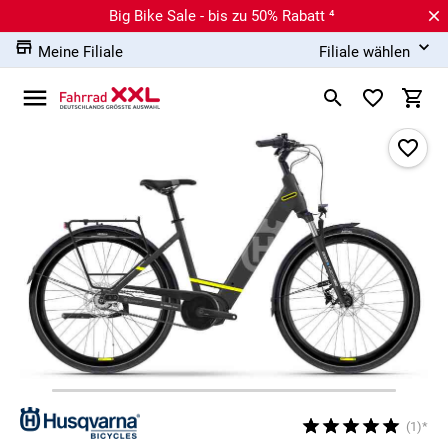
Big Bike Sale - bis zu 50% Rabatt ⁴
Meine Filiale
Filiale wählen
(1)*