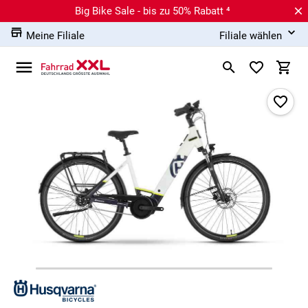
Big Bike Sale - bis zu 50% Rabatt ⁴
Meine Filiale
Filiale wählen