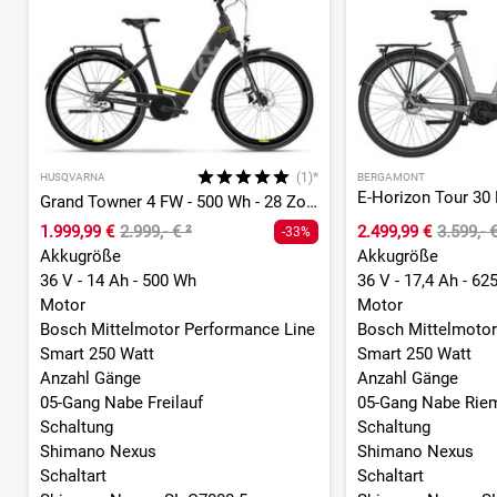
(1)*
HUSQVARNA
BERGAMONT
Grand Towner 4 FW - 500 Wh - 28 Zoll - Tiefeinsteiger
1.999,99 €
2.999,- €
²
2.499,99 €
3.599,- 
-33%
Akkugröße
Akkugröße
36 V - 14 Ah - 500 Wh
36 V - 17,4 Ah - 62
Motor
Motor
Bosch Mittelmotor Performance Line
Bosch Mittelmotor
Smart 250 Watt
Smart 250 Watt
Anzahl Gänge
Anzahl Gänge
05-Gang Nabe Freilauf
05-Gang Nabe Riem
Schaltung
Schaltung
Shimano Nexus
Shimano Nexus
Schaltart
Schaltart