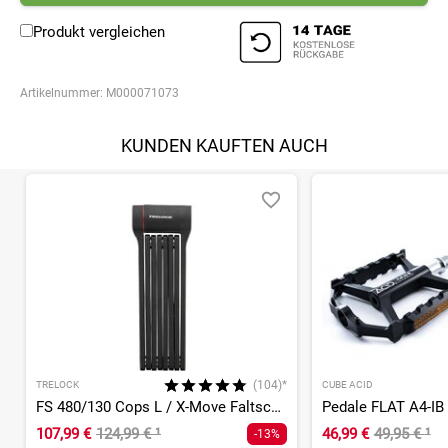
Produkt vergleichen
Artikelnummer:
M000071073
KUNDEN KAUFTEN AUCH
(104)*
TRELOCK
CUBE ACID
FS 480/130 Cops L / X-Move Faltschloss
Pedale FLAT A4-IB
107,99 €
124,99 €
¹
46,99 €
49,95 €
¹
-13%