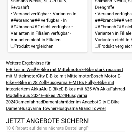
Shimano Nexus, SL-C7000-5,
Shimano Nexus, SL
Revoshift
Drehgriffe
•
Versand verfügbar
•
Varianten in
•
Versand verfügb
###branch### verfügbar
•
In
###branch### ver
###branch### nicht verfügbar
•
###branch### nich
Varianten in Filialen verfügbar
•
Varianten in Filial
Varianten nicht in Filialen
Varianten nicht in F
Produkt vergleichen
Produkt vergleic
Weitere Ergebnisse für:
E-Bikes in Weiß
E-Bike mit Mittelmotor
E-Bike stark reduziert
mit Mittelmotor
City E-Bike mit Mittelmotor
Bosch Motor E-
Bike
E-Bike in 28 Zoll
Husqvarna E-MTBs Fully
E-Bike mit
integriertem Akku
Alu E-Bike
E-Bikes mit 625-Wh-Akku
Fahrrad-
Modelle aus 2024
E-Bikes 2024
Husqvarna
2024
Damenfahrrad
Damenfahrräder im Angebot
City E-Bike
Damen
Husqvarna Towner
Husqvarna Grand Towner
JETZT ANGEBOTE SICHERN!
10 € Rabatt auf deine nächste Bestellung!³