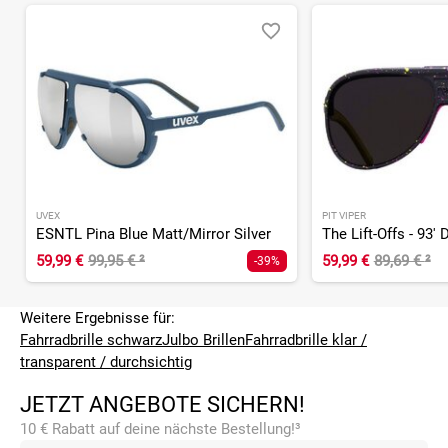
UVEX
PIT VIPER
ESNTL Pina Blue Matt/Mirror Silver
The Lift-Offs - 93'
59,99 €
99,95 €
²
59,99 €
89,69 €
²
-39%
Weitere Ergebnisse für:
Fahrradbrille schwarz
Julbo Brillen
Fahrradbrille klar /
transparent / durchsichtig
JETZT ANGEBOTE SICHERN!
10 € Rabatt auf deine nächste Bestellung!³