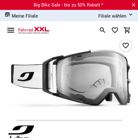
Big Bike Sale - bis zu 50% Rabatt ⁴
Meine Filiale
Filiale wählen