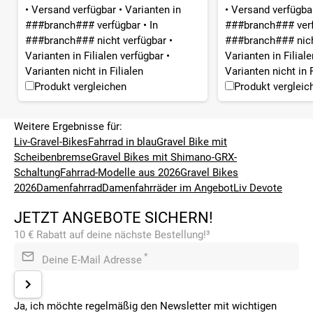
•
Versand verfügbar
•
Varianten in
•
Versand verfügb
###branch### verfügbar
•
In
###branch### ver
###branch### nicht verfügbar
•
###branch### nich
Varianten in Filialen verfügbar
•
Varianten in Filial
Varianten nicht in Filialen
Varianten nicht in F
Produkt vergleichen
Produkt vergleic
Weitere Ergebnisse für:
Liv-Gravel-Bikes
Fahrrad in blau
Gravel Bike mit
Scheibenbremse
Gravel Bikes mit Shimano-GRX-
Schaltung
Fahrrad-Modelle aus 2026
Gravel Bikes
2026
Damenfahrrad
Damenfahrräder im Angebot
Liv Devote
JETZT ANGEBOTE SICHERN!
10 € Rabatt auf deine nächste Bestellung!³
*
Deine E-Mail Adresse
Ja, ich möchte regelmäßig den Newsletter mit wichtigen